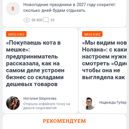
Новогодние праздники в 2027 году сократят:
5
сколько дней будем отдыхать
58 800
29
МНЕНИЕ
МНЕНИЕ
«Покупаешь кота в
«Мы видим нов
мешке»:
Нолана»: с каки
предприниматель
настроем нужн
рассказала, как на
смотреть «Одис
самом деле устроен
чтобы она не
бизнес со складами
выглядела как 
дешевых товаров
Наталья Шорохова
Надежда Губарь
Открыла кофейную точку на
деньги соцразвития
РЕКОМЕНДУЕМ