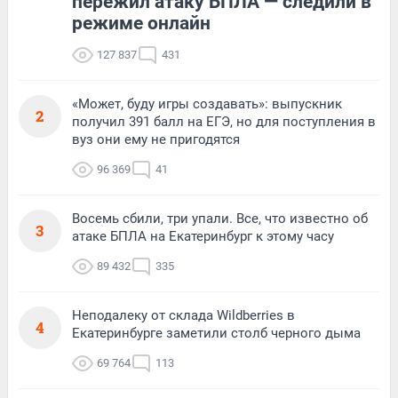
пережил атаку БПЛА — следили в
режиме онлайн
127 837
431
«Может, буду игры создавать»: выпускник
2
получил 391 балл на ЕГЭ, но для поступления в
вуз они ему не пригодятся
96 369
41
Восемь сбили, три упали. Все, что известно об
3
атаке БПЛА на Екатеринбург к этому часу
89 432
335
Неподалеку от склада Wildberries в
4
Екатеринбурге заметили столб черного дыма
69 764
113