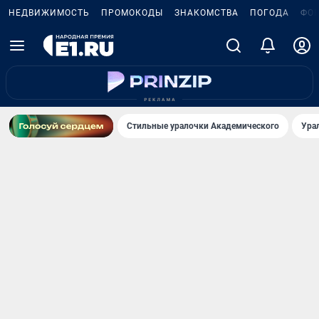
НЕДВИЖИМОСТЬ
ПРОМОКОДЫ
ЗНАКОМСТВА
ПОГОДА
ФО
Стильные уралочки Академического
Ура