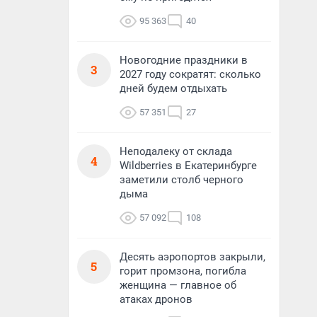
95 363
40
Новогодние праздники в
3
2027 году сократят: сколько
дней будем отдыхать
57 351
27
Неподалеку от склада
4
Wildberries в Екатеринбурге
заметили столб черного
дыма
57 092
108
Десять аэропортов закрыли,
5
горит промзона, погибла
женщина — главное об
атаках дронов