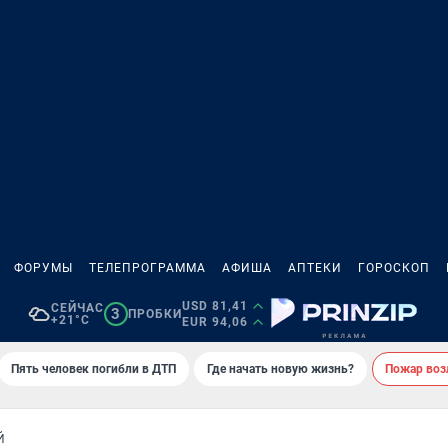
ФОРУМЫ
ТЕЛЕПРОГРАММА
АФИША
АПТЕКИ
ГОРОСКОП
USD 81,41
СЕЙЧАС
3
ПРОБКИ
+21°C
EUR 94,06
Пять человек погибли в ДТП
Где начать новую жизнь?
Пожар возл
Й