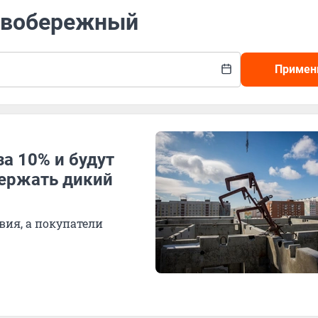
Левобережный
Примен
за 10% и будут
держать дикий
вия, а покупатели