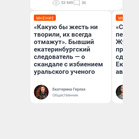
53 949
36
МНЕНИЕ
МНЕНИЕ
«Какую бы жесть ни
«Стоил
творили, их всегда
перено
отмажут». Бывший
Журнал
екатеринбургский
провал
следователь — о
сдвину
скандале с избиением
Екатери
уральского ученого
август
Да
Екатерина Герлах
За
Общественник
ре