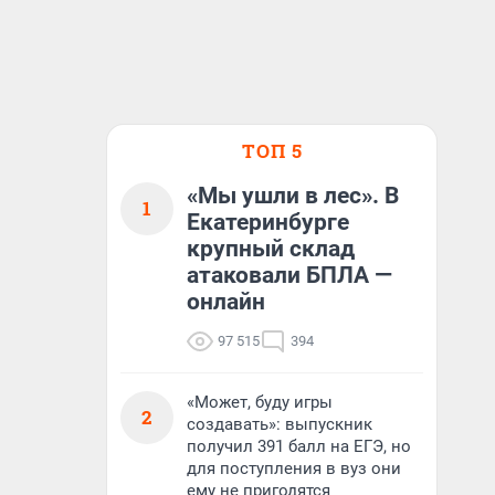
ТОП 5
«Мы ушли в лес». В
1
Екатеринбурге
крупный склад
атаковали БПЛА —
онлайн
97 515
394
«Может, буду игры
2
создавать»: выпускник
получил 391 балл на ЕГЭ, но
для поступления в вуз они
ему не пригодятся