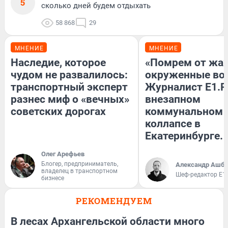
5
сколько дней будем отдыхать
58 868
29
МНЕНИЕ
МНЕНИЕ
Наследие, которое
«Помрем от жа
чудом не развалилось:
окруженные во
транспортный эксперт
Журналист E1.R
разнес миф о «вечных»
внезапном
советских дорогах
коммунальном
коллапсе в
Екатеринбурге.
Олег Арефьев
Блогер, предприниматель,
Александр Ашбе
владелец в транспортном
Шеф-редактор E1
бизнесе
РЕКОМЕНДУЕМ
В лесах Архангельской области много