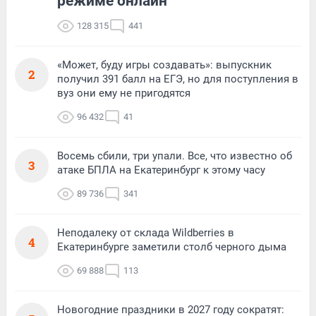
режиме онлайн
128 315
441
«Может, буду игры создавать»: выпускник
2
получил 391 балл на ЕГЭ, но для поступления в
вуз они ему не пригодятся
96 432
41
Восемь сбили, три упали. Все, что известно об
3
атаке БПЛА на Екатеринбург к этому часу
89 736
341
Неподалеку от склада Wildberries в
4
Екатеринбурге заметили столб черного дыма
69 888
113
Новогодние праздники в 2027 году сократят: