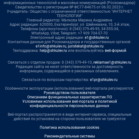
информационных технологий и массовых коммуникаций (Роскомнадзор)
Свидетельство о регистрации № ФС77-84675 от 06.02.2023 г.
Учредитель: Общество с ограниченной ответственностью "ИНТЕРНЕТ
ТЕХНОЛОГИИ"
Главный редактор: Малкова Марина Андреевна
Адрес редакции: 620000, Екатеринбург, ул. Шейнкмана, 10, 3-й этаж,
Телефоны (круглосуточно): 8 (343) 379-49-95, 34-555-34,
WhatsApp, Viber, Telegram: +7 909 704-57-70
Электронный адрес редакции:
e1@shkulev.ru
Контактные данные для Роскомнадзора и государственных органов:
e1info@shkulev.ru
,
juristekat@shkulev.ru
Техподдержка:
help@shkulev.ru
или воспользуйтесь
веб-формой
Связаться с отделом продаж: 8 (343) 379-49-10,
reklamae1@shkulev.ru
Редакция сайта не несет ответственности за достоверность
информации, содержащейся в рекламных объявлениях.
Связаться по вопросам партнёрства:
e1pr@shkulev.ru
Особенности эксплуатации (использования) веб-портала регулируются:
Руководством пользователя
Описанием функциональных характеристик ПО
Условиями использования веб-портала и политикой
конфиденциальности персональных данных
Веб-портал распространяется в виде интернет-сервиса, специальные
действия по установке на стороне пользователя не требуются
Политика использования cookies
Рекомендательные системы