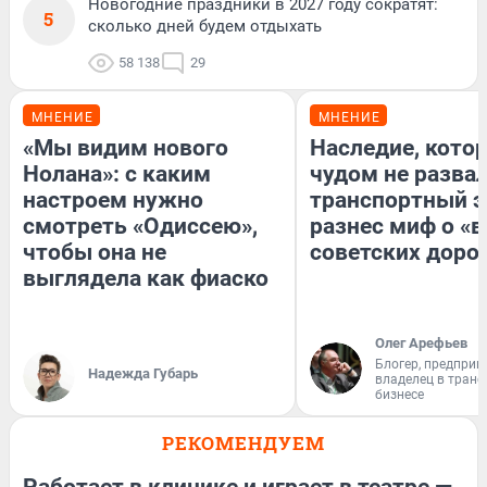
Новогодние праздники в 2027 году сократят:
5
сколько дней будем отдыхать
58 138
29
МНЕНИЕ
МНЕНИЕ
«Мы видим нового
Наследие, кото
Нолана»: с каким
чудом не разва
настроем нужно
транспортный э
смотреть «Одиссею»,
разнес миф о «
чтобы она не
советских доро
выглядела как фиаско
Олег Арефьев
Блогер, предприн
Надежда Губарь
владелец в тран
бизнесе
РЕКОМЕНДУЕМ