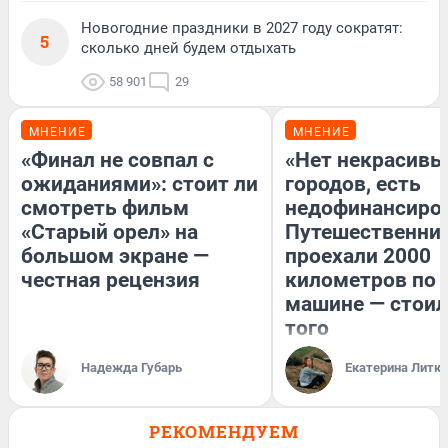
Новогодние праздники в 2027 году сократят:
5
сколько дней будем отдыхать
58 901
29
МНЕНИЕ
МНЕНИЕ
«Финал не совпал с
«Нет некрасивы
ожиданиями»: стоит ли
городов, есть
смотреть фильм
недофинансиро
«Старый орел» на
Путешественни
большом экране —
проехали 2000
честная рецензия
километров по 
машине — стоил
того
Надежда Губарь
Екатерина Литк
РЕКОМЕНДУЕМ