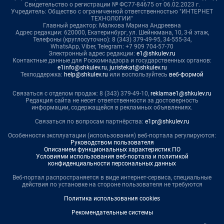
Свидетельство о регистрации № ФС77-84675 от 06.02.2023 г.
Учредитель: Общество с ограниченной ответственностью "ИНТЕРНЕТ
ТЕХНОЛОГИИ"
Главный редактор: Малкова Марина Андреевна
Адрес редакции: 620000, Екатеринбург, ул. Шейнкмана, 10, 3-й этаж,
Телефоны (круглосуточно): 8 (343) 379-49-95, 34-555-34,
WhatsApp, Viber, Telegram: +7 909 704-57-70
Электронный адрес редакции:
e1@shkulev.ru
Контактные данные для Роскомнадзора и государственных органов:
e1info@shkulev.ru
,
juristekat@shkulev.ru
Техподдержка:
help@shkulev.ru
или воспользуйтесь
веб-формой
Связаться с отделом продаж: 8 (343) 379-49-10,
reklamae1@shkulev.ru
Редакция сайта не несет ответственности за достоверность
информации, содержащейся в рекламных объявлениях.
Связаться по вопросам партнёрства:
e1pr@shkulev.ru
Особенности эксплуатации (использования) веб-портала регулируются:
Руководством пользователя
Описанием функциональных характеристик ПО
Условиями использования веб-портала и политикой
конфиденциальности персональных данных
Веб-портал распространяется в виде интернет-сервиса, специальные
действия по установке на стороне пользователя не требуются
Политика использования cookies
Рекомендательные системы