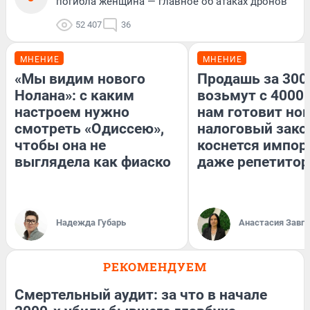
погибла женщина — главное об атаках дронов
52 407
36
МНЕНИЕ
МНЕНИЕ
«Мы видим нового
Продашь за 3000
Нолана»: с каким
возьмут с 4000.
настроем нужно
нам готовит но
смотреть «Одиссею»,
налоговый зако
чтобы она не
коснется импор
выглядела как фиаско
даже репетитор
Надежда Губарь
Анастасия Завг
РЕКОМЕНДУЕМ
Смертельный аудит: за что в начале