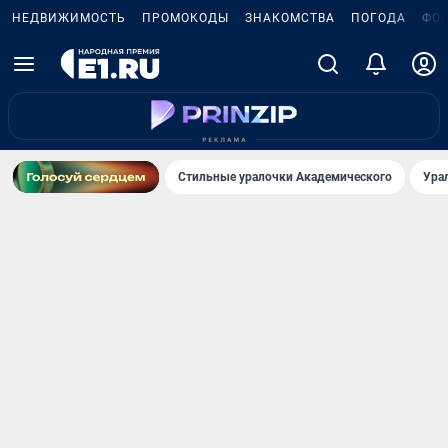
НЕДВИЖИМОСТЬ
ПРОМОКОДЫ
ЗНАКОМСТВА
ПОГОДА
ФО
Стильные уралочки Академического
Ура