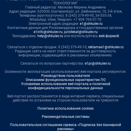
ТЕХНОЛОГИИ"
Главный редактор: Малкова Марина Андреевна
Адрес редакции: 620000, Екатеринбург, ул. Шейнкмана, 10, 3-й этаж,
Телефоны (круглосуточно): 8 (343) 379-49-95, 34-555-34,
WhatsApp, Viber, Telegram: +7 909 704-57-70
Электронный адрес редакции:
e1@shkulev.ru
Контактные данные для Роскомнадзора и государственных органов:
e1info@shkulev.ru
,
juristekat@shkulev.ru
Техподдержка:
help@shkulev.ru
или воспользуйтесь
веб-формой
Связаться с отделом продаж: 8 (343) 379-49-10,
reklamae1@shkulev.ru
Редакция сайта не несет ответственности за достоверность
информации, содержащейся в рекламных объявлениях.
Связаться по вопросам партнёрства:
e1pr@shkulev.ru
Особенности эксплуатации (использования) веб-портала регулируются:
Руководством пользователя
Описанием функциональных характеристик ПО
Условиями использования веб-портала и политикой
конфиденциальности персональных данных
Веб-портал распространяется в виде интернет-сервиса, специальные
действия по установке на стороне пользователя не требуются
Политика использования cookies
Рекомендательные системы
Пользовательское соглашение сервиса «Подписка без баннерной
рекламы»