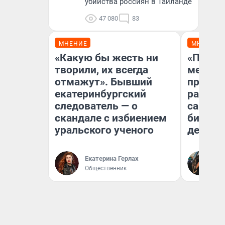
убийства россиян в Таиланде
47 080
83
МНЕНИЕ
МНЕНИЕ
«Какую бы жесть ни
«Покуп
творили, их всегда
мешке»
отмажут». Бывший
предпр
екатеринбургский
рассказ
следователь — о
самом 
скандале с избиением
бизнес
уральского ученого
дешевы
На
Екатерина Герлах
От
Общественник
де