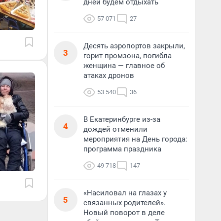
дней будем отдыхать
57 071
27
Десять аэропортов закрыли,
3
горит промзона, погибла
женщина — главное об
атаках дронов
53 540
36
В Екатеринбурге из-за
4
дождей отменили
мероприятия на День города:
программа праздника
49 718
147
«Насиловал на глазах у
5
связанных родителей».
Новый поворот в деле