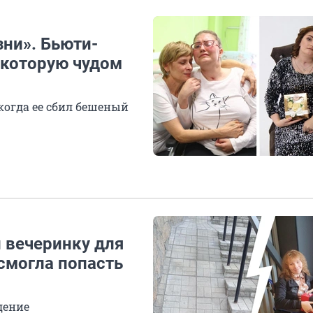
зни». Бьюти-
 которую чудом
когда ее сбил бешеный
 вечеринку для
смогла попасть
дение