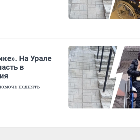
ике». На Урале
пасть в
ия
 помочь поднять