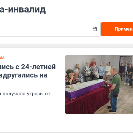
ка-инвалид
Примен
ОМ
ись с 24-летней
адругались на
а получала угрозы от