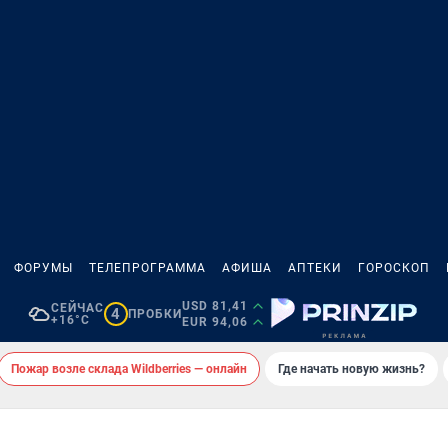
ФОРУМЫ
ТЕЛЕПРОГРАММА
АФИША
АПТЕКИ
ГОРОСКОП
USD 81,41
СЕЙЧАС
4
ПРОБКИ
+16°C
EUR 94,06
Пожар возле склада Wildberries — онлайн
Где начать новую жизнь?