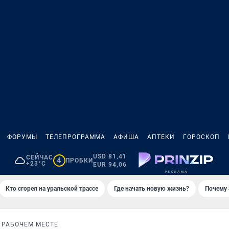
ФОРУМЫ
ТЕЛЕПРОГРАММА
АФИША
АПТЕКИ
ГОРОСКОП
USD 81,41
СЕЙЧАС
4
ПРОБКИ
+23°C
EUR 94,06
Кто сгорел на уральской трассе
Где начать новую жизнь?
Почему 
 РАБОЧЕМ МЕСТЕ