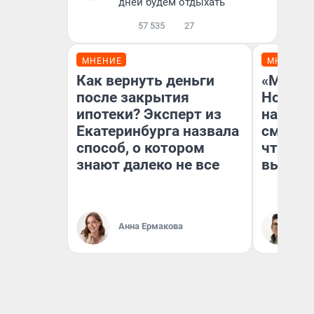
дней будем отдыхать
57 535
27
МНЕНИЕ
МНЕНИЕ
Как вернуть деньги
«Мы ви
после закрытия
Нолана
ипотеки? Эксперт из
настро
Екатеринбурга назвала
смотре
способ, о котором
чтобы 
знают далеко не все
выгляд
Анна Ермакова
На