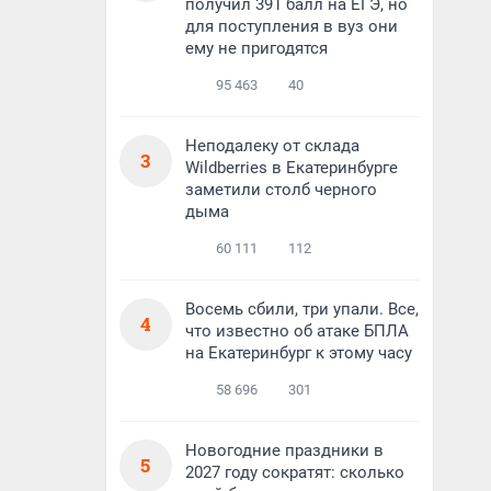
получил 391 балл на ЕГЭ, но
для поступления в вуз они
ему не пригодятся
95 463
40
Неподалеку от склада
3
Wildberries в Екатеринбурге
заметили столб черного
дыма
60 111
112
Восемь сбили, три упали. Все,
4
что известно об атаке БПЛА
на Екатеринбург к этому часу
58 696
301
Новогодние праздники в
5
2027 году сократят: сколько