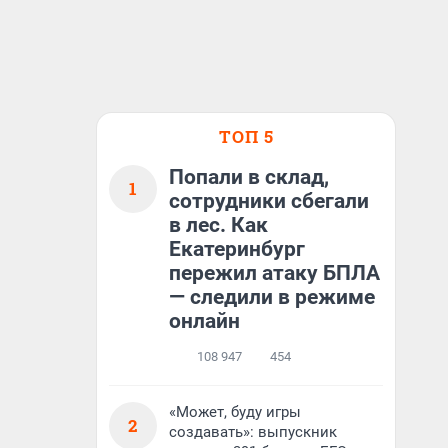
ТОП 5
Попали в склад,
1
сотрудники сбегали
в лес. Как
Екатеринбург
пережил атаку БПЛА
— следили в режиме
онлайн
108 947
454
«Может, буду игры
2
создавать»: выпускник