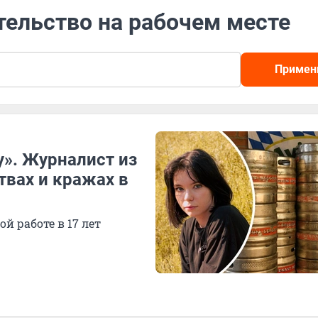
тельство на рабочем месте
Примен
у». Журналист из
твах и кражах в
й работе в 17 лет