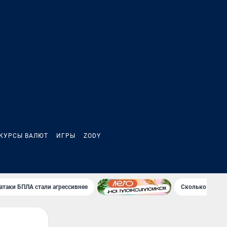
КУРСЫ ВАЛЮТ
ИГРЫ
ZODY
атаки БПЛА стали агрессивнее
Сколько Клава 