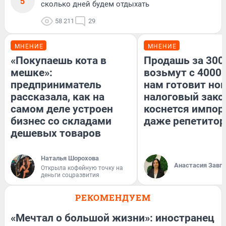
5
сколько дней будем отдыхать
58 211
29
МНЕНИЕ
МНЕНИЕ
«Покупаешь кота в
Продашь за 3000
мешке»:
возьмут с 4000.
предприниматель
нам готовит но
рассказала, как на
налоговый зако
самом деле устроен
коснется импор
бизнес со складами
даже репетитор
дешевых товаров
Наталья Шорохова
Анастасия Завг
Открыла кофейную точку на
деньги соцразвития
РЕКОМЕНДУЕМ
«Мечтал о большой жизни»: иностранец