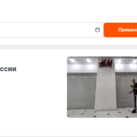
Примен
оссии