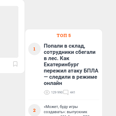
ТОП 5
Попали в склад,
1
сотрудники сбегали
в лес. Как
Екатеринбург
пережил атаку БПЛА
— следили в режиме
онлайн
129 990
441
«Может, буду игры
2
создавать»: выпускник