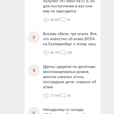
получил 391 балл на ЕГЭ, но
для поступления в вуз они
ему не пригодятся
96 667
41
Восемь сбили, три упали. Все,
3
что известно об атаке БПЛА
на Екатеринбург к этому часу
90 791
342
Дроны ударили по десяткам
4
многоквартирных домов,
многие охватил огонь,
пострадали дети: главное об
атаке
77 245
25
Неподалеку от склада
5