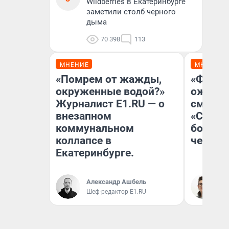
Wildberries в Екатеринбурге
заметили столб черного
дыма
70 398
113
МНЕНИЕ
МНЕНИЕ
«Помрем от жажды,
«Финал
окруженные водой?»
ожидан
Журналист E1.RU — о
смотре
внезапном
«Стары
коммунальном
большо
коллапсе в
честна
Екатеринбурге.
Александр Ашбель
На
Шеф-редактор E1.RU