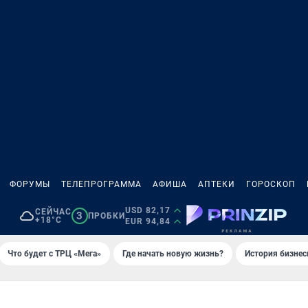
ФОРУМЫ
ТЕЛЕПРОГРАММА
АФИША
АПТЕКИ
ГОРОСКОП
USD 82,17
СЕЙЧАС
3
ПРОБКИ
+18°C
EUR 94,84
Что будет с ТРЦ «Мега»
Где начать новую жизнь?
История бизнес