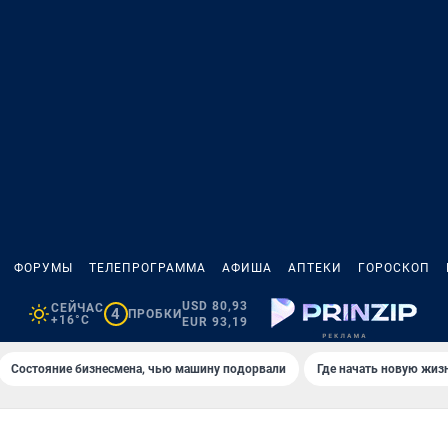
ФОРУМЫ
ТЕЛЕПРОГРАММА
АФИША
АПТЕКИ
ГОРОСКОП
USD 80,93
СЕЙЧАС
4
ПРОБКИ
+16°C
EUR 93,19
Состояние бизнесмена, чью машину подорвали
Где начать новую жиз