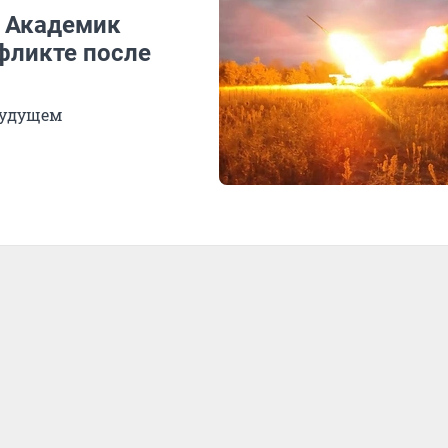
. Академик
нфликте после
будущем