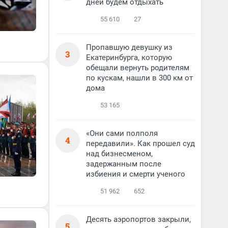
дней будем отдыхать
55 610
27
Пропавшую девушку из
3
Екатеринбурга, которую
обещали вернуть родителям
по кускам, нашли в 300 км от
дома
53 165
«Они сами полполя
4
передавили». Как прошел суд
над бизнесменом,
задержанным после
избиения и смерти ученого
51 962
652
Десять аэропортов закрыли,
5