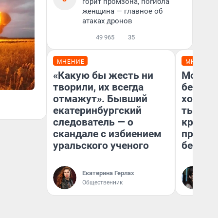
горит промзона, погибла
женщина — главное об
атаках дронов
49 965
35
МНЕНИЕ
МНЕНИЕ
«Какую бы жесть ни
Мой ба
творили, их всегда
береже
отмажут». Бывший
хотела 
екатеринбургский
тысяч,
следователь — о
кредит,
скандале с избиением
приеха
уральского ученого
безопа
Екатерина Герлах
Кс
Общественник
Ав