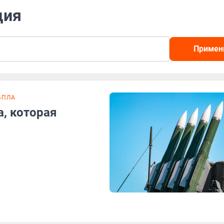
ция
Примен
БПЛА
, которая