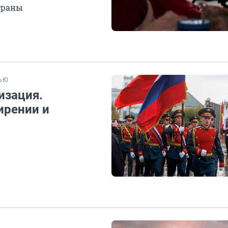
траны
ЬЮ
изация.
ирении и