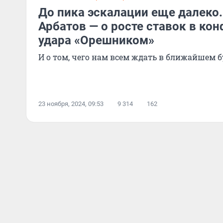
До пика эскалации еще далеко
Арбатов — о росте ставок в ко
удара «Орешником»
И о том, чего нам всем ждать в ближайшем 
23 ноября, 2024, 09:53
9 314
162