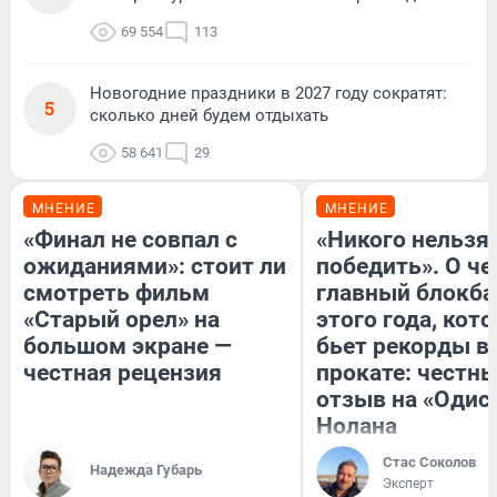
69 554
113
Новогодние праздники в 2027 году сократят:
5
сколько дней будем отдыхать
58 641
29
МНЕНИЕ
МНЕНИЕ
«Финал не совпал с
«Никого нельзя
ожиданиями»: стоит ли
победить». О ч
смотреть фильм
главный блокба
«Старый орел» на
этого года, кот
большом экране —
бьет рекорды в
честная рецензия
прокате: честн
отзыв на «Одис
Нолана
Стас Соколов
Надежда Губарь
Эксперт