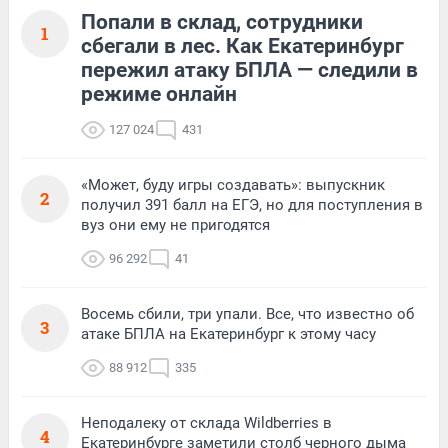
Попали в склад, сотрудники
1
сбегали в лес. Как Екатеринбург
пережил атаку БПЛА — следили в
режиме онлайн
127 024
431
«Может, буду игры создавать»: выпускник
2
получил 391 балл на ЕГЭ, но для поступления в
вуз они ему не пригодятся
96 292
41
Восемь сбили, три упали. Все, что известно об
3
атаке БПЛА на Екатеринбург к этому часу
88 912
335
Неподалеку от склада Wildberries в
4
Екатеринбурге заметили столб черного дыма