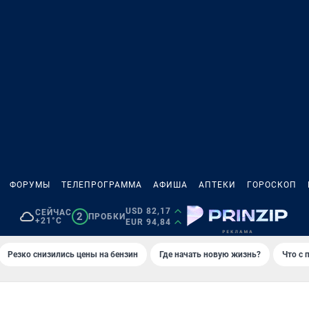
ФОРУМЫ
ТЕЛЕПРОГРАММА
АФИША
АПТЕКИ
ГОРОСКОП
USD 82,17
СЕЙЧАС
2
ПРОБКИ
+21°C
EUR 94,84
Резко снизились цены на бензин
Где начать новую жизнь?
Что с 