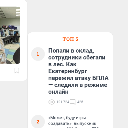
ТОП 5
Попали в склад,
1
сотрудники сбегали
в лес. Как
Екатеринбург
пережил атаку БПЛА
— следили в режиме
онлайн
121 724
425
«Может, буду игры
2
создавать»: выпускник