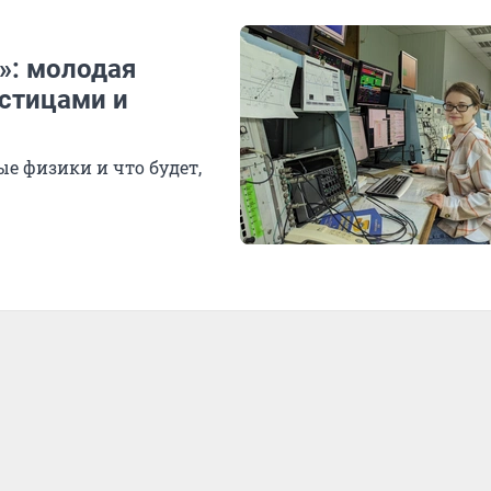
»: молодая
астицами и
е физики и что будет,