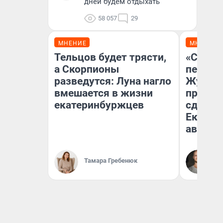
дней будем отдыхать
58 057
29
МНЕНИЕ
МНЕНИЕ
Тельцов будет трясти,
«Стоил
а Скорпионы
перено
разведутся: Луна нагло
Журнал
вмешается в жизни
провал
екатеринбуржцев
сдвину
Екатери
август
Да
Тамара Гребенюк
За
ре