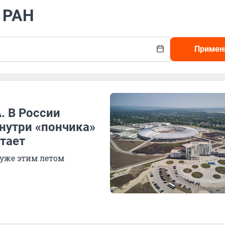
О РАН
Примен
А. В России
нутри «пончика»
отает
уже этим летом