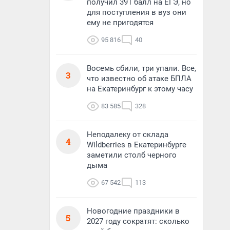
получил 391 балл на ЕГЭ, но
для поступления в вуз они
ему не пригодятся
95 816
40
Восемь сбили, три упали. Все,
3
что известно об атаке БПЛА
на Екатеринбург к этому часу
83 585
328
Неподалеку от склада
4
Wildberries в Екатеринбурге
заметили столб черного
дыма
67 542
113
Новогодние праздники в
5
2027 году сократят: сколько