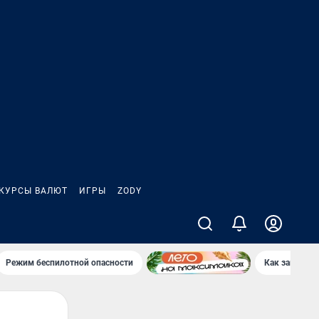
КУРСЫ ВАЛЮТ
ИГРЫ
ZODY
Режим беспилотной опасности
Как заводы 