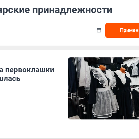
лярские принадлежности
Примен
а первоклашки
ошлась