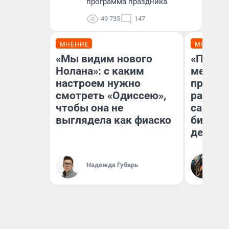
программа праздника
49 735
147
МНЕНИЕ
МНЕНИЕ
«Мы видим нового
«Покуп
Нолана»: с каким
мешке»
настроем нужно
предпр
смотреть «Одиссею»,
рассказ
чтобы она не
самом 
выглядела как фиаско
бизнес
дешевы
На
Надежда Губарь
От
де