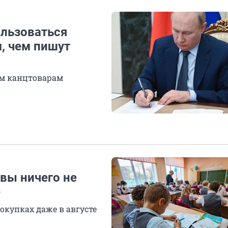
ользоваться
, чем пишут
ым канцтоварам
 вы ничего не
е
окупках даже в августе