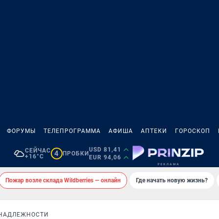
ФОРУМЫ
ТЕЛЕПРОГРАММА
АФИША
АПТЕКИ
ГОРОСКОП
USD 81,41
СЕЙЧАС
4
ПРОБКИ
+16°C
EUR 94,06
Пожар возле склада Wildberries — онлайн
Где начать новую жизнь?
НАДЛЕЖНОСТИ