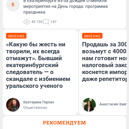
В Екатеринбурге из-за дождей отменили
5
мероприятия на День города: программа
праздника
49 735
147
МНЕНИЕ
МНЕНИЕ
«Какую бы жесть ни
Продашь за 3000
творили, их всегда
возьмут с 4000.
отмажут». Бывший
нам готовит но
екатеринбургский
налоговый зако
следователь — о
коснется импор
скандале с избиением
даже репетитор
уральского ученого
Екатерина Герлах
Анастасия Завг
Общественник
РЕКОМЕНДУЕМ