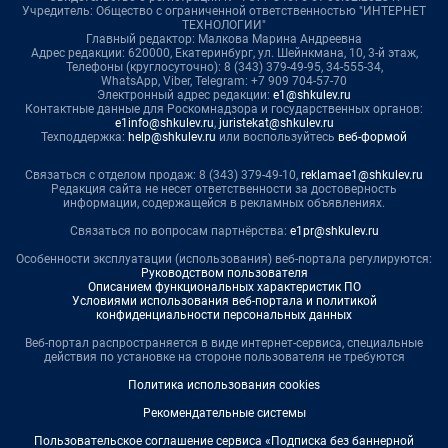
Учредитель: Общество с ограниченной ответственностью "ИНТЕРНЕТ
ТЕХНОЛОГИИ"
Главный редактор: Малкова Марина Андреевна
Адрес редакции: 620000, Екатеринбург, ул. Шейнкмана, 10, 3-й этаж,
Телефоны (круглосуточно): 8 (343) 379-49-95, 34-555-34,
WhatsApp, Viber, Telegram: +7 909 704-57-70
Электронный адрес редакции:
e1@shkulev.ru
Контактные данные для Роскомнадзора и государственных органов:
e1info@shkulev.ru
,
juristekat@shkulev.ru
Техподдержка:
help@shkulev.ru
или воспользуйтесь
веб-формой
Связаться с отделом продаж: 8 (343) 379-49-10,
reklamae1@shkulev.ru
Редакция сайта не несет ответственности за достоверность
информации, содержащейся в рекламных объявлениях.
Связаться по вопросам партнёрства:
e1pr@shkulev.ru
Особенности эксплуатации (использования) веб-портала регулируются:
Руководством пользователя
Описанием функциональных характеристик ПО
Условиями использования веб-портала и политикой
конфиденциальности персональных данных
Веб-портал распространяется в виде интернет-сервиса, специальные
действия по установке на стороне пользователя не требуются
Политика использования cookies
Рекомендательные системы
Пользовательское соглашение сервиса «Подписка без баннерной