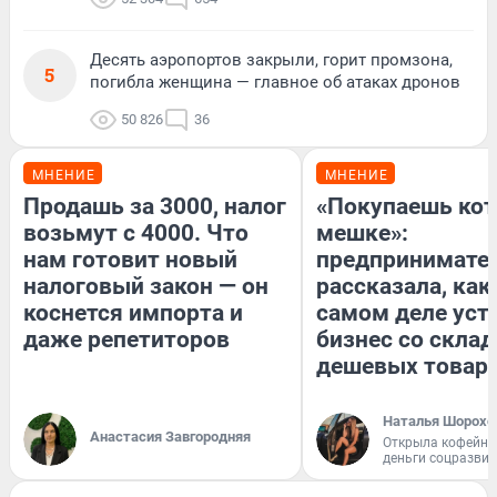
Десять аэропортов закрыли, горит промзона,
5
погибла женщина — главное об атаках дронов
50 826
36
МНЕНИЕ
МНЕНИЕ
Продашь за 3000, налог
«Покупаешь кот
возьмут с 4000. Что
мешке»:
нам готовит новый
предпринимате
налоговый закон — он
рассказала, как
коснется импорта и
самом деле уст
даже репетиторов
бизнес со скла
дешевых товар
Наталья Шорохо
Анастасия Завгородняя
Открыла кофейну
деньги соцразви