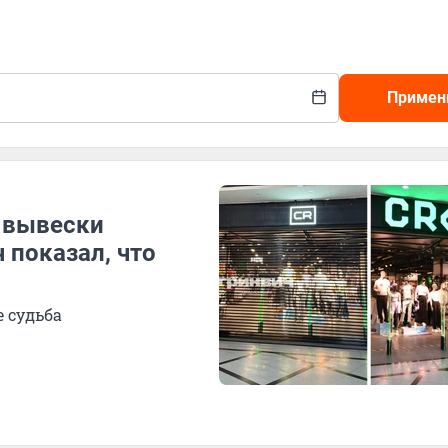
Примен
ь вывески
 показал, что
е судьба