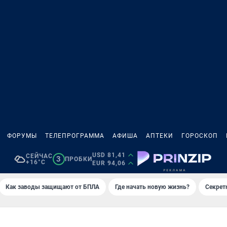
ФОРУМЫ
ТЕЛЕПРОГРАММА
АФИША
АПТЕКИ
ГОРОСКОП
USD 81,41
СЕЙЧАС
3
ПРОБКИ
+16°C
EUR 94,06
Как заводы защищают от БПЛА
Где начать новую жизнь?
Секрет