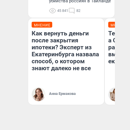
убийства россиян в Таиланде
45 841
82
МНЕНИЕ
МНЕНИЕ
Как вернуть деньги
Тельцов
после закрытия
а Скор
ипотеки? Эксперт из
разведу
Екатеринбурга назвала
вмешае
способ, о котором
екатер
знают далеко не все
Анна Ермакова
Та