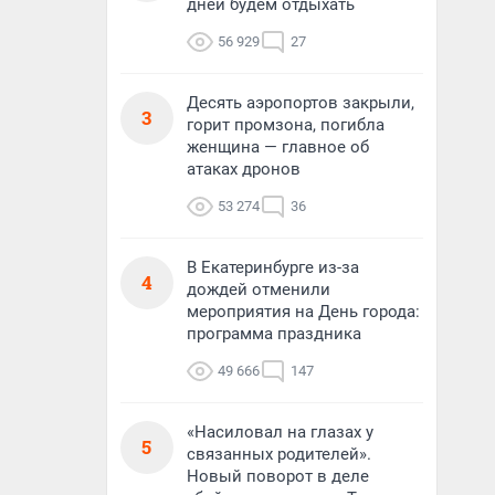
дней будем отдыхать
56 929
27
Десять аэропортов закрыли,
3
горит промзона, погибла
женщина — главное об
атаках дронов
53 274
36
В Екатеринбурге из-за
4
дождей отменили
мероприятия на День города:
программа праздника
49 666
147
«Насиловал на глазах у
5
связанных родителей».
Новый поворот в деле