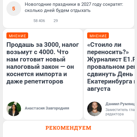
Новогодние праздники в 2027 году сократят:
5
сколько дней будем отдыхать
58 406
29
МНЕНИЕ
МНЕНИЕ
Продашь за 3000, налог
«Стоило ли
возьмут с 4000. Что
переносить?»
нам готовит новый
Журналист E1.R
налоговый закон — он
провальном ре
коснется импорта и
сдвинуть День
даже репетиторов
Екатеринбурга н
августа
Даниил Румянце
Анастасия Завгородняя
Заместитель гла
редактора
РЕКОМЕНДУЕМ