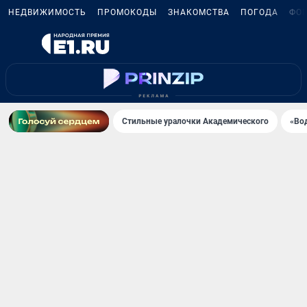
НЕДВИЖИМОСТЬ
ПРОМОКОДЫ
ЗНАКОМСТВА
ПОГОДА
ФО
Стильные уралочки Академического
«Во