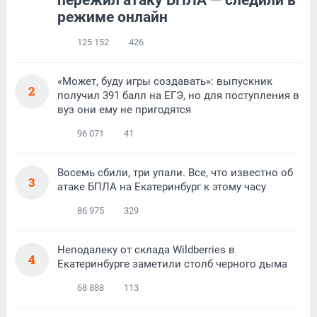
режиме онлайн
125 152
426
«Может, буду игры создавать»: выпускник
2
получил 391 балл на ЕГЭ, но для поступления в
вуз они ему не пригодятся
96 071
41
Восемь сбили, три упали. Все, что известно об
3
атаке БПЛА на Екатеринбург к этому часу
86 975
329
Неподалеку от склада Wildberries в
4
Екатеринбурге заметили столб черного дыма
68 888
113