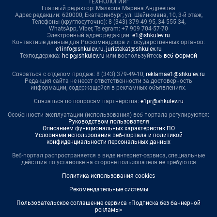
ТЕХНОЛОГИИ"
Главный редактор: Малкова Марина Андреевна
Адрес редакции: 620000, Екатеринбург, ул. Шейнкмана, 10, 3-й этаж,
Телефоны (круглосуточно): 8 (343) 379-49-95, 34-555-34,
WhatsApp, Viber, Telegram: +7 909 704-57-70
Электронный адрес редакции:
e1@shkulev.ru
Контактные данные для Роскомнадзора и государственных органов:
e1info@shkulev.ru
,
juristekat@shkulev.ru
Техподдержка:
help@shkulev.ru
или воспользуйтесь
веб-формой
Связаться с отделом продаж: 8 (343) 379-49-10,
reklamae1@shkulev.ru
Редакция сайта не несет ответственности за достоверность
информации, содержащейся в рекламных объявлениях.
Связаться по вопросам партнёрства:
e1pr@shkulev.ru
Особенности эксплуатации (использования) веб-портала регулируются:
Руководством пользователя
Описанием функциональных характеристик ПО
Условиями использования веб-портала и политикой
конфиденциальности персональных данных
Веб-портал распространяется в виде интернет-сервиса, специальные
действия по установке на стороне пользователя не требуются
Политика использования cookies
Рекомендательные системы
Пользовательское соглашение сервиса «Подписка без баннерной
рекламы»