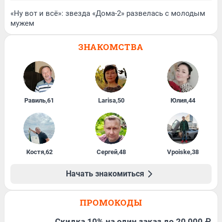
«Ну вот и всё»: звезда «Дома-2» развелась с молодым
мужем
ЗНАКОМСТВА
Равиль
,
61
Larisa
,
50
Юлия
,
44
Костя
,
62
Сергей
,
48
Vpoiske
,
38
Начать знакомиться
ПРОМОКОДЫ
Скидка 10% на один заказ до 20 000 ₽