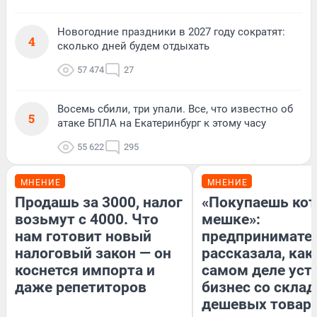
Новогодние праздники в 2027 году сократят:
4
сколько дней будем отдыхать
57 474
27
Восемь сбили, три упали. Все, что известно об
5
атаке БПЛА на Екатеринбург к этому часу
55 622
295
МНЕНИЕ
МНЕНИЕ
Продашь за 3000, налог
«Покупаешь кот
возьмут с 4000. Что
мешке»:
нам готовит новый
предпринимате
налоговый закон — он
рассказала, как
коснется импорта и
самом деле уст
даже репетиторов
бизнес со скла
дешевых товар