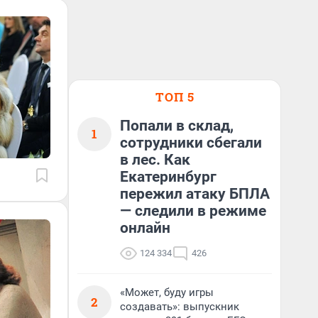
ТОП 5
Попали в склад,
1
сотрудники сбегали
в лес. Как
Екатеринбург
пережил атаку БПЛА
— следили в режиме
онлайн
124 334
426
«Может, буду игры
2
создавать»: выпускник