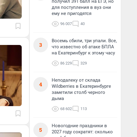
получил 391 балл на ЕГЭ, но
для поступления в вуз они
ему не пригодятся
96 007
40
Восемь сбили, три упали. Все,
3
что известно об атаке БПЛА
на Екатеринбург к этому часу
86 229
329
Неподалеку от склада
4
Wildberries в Екатеринбурге
заметили столб черного
дыма
68 602
113
Новогодние праздники в
5
2027 году сократят: сколько