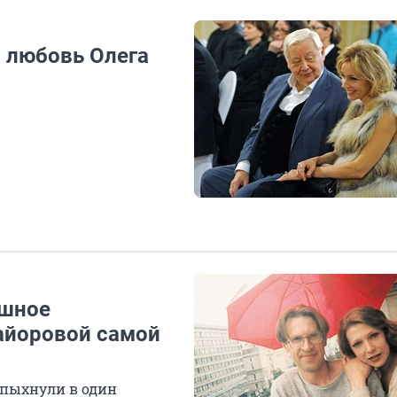
 любовь Олега
ашное
айоровой самой
спыхнули в один