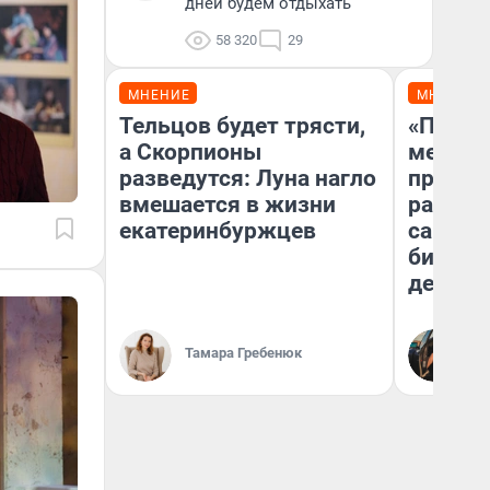
дней будем отдыхать
58 320
29
МНЕНИЕ
МНЕНИЕ
Тельцов будет трясти,
«Покуп
а Скорпионы
мешке»
разведутся: Луна нагло
предпр
вмешается в жизни
рассказ
екатеринбуржцев
самом 
бизнес
дешевы
На
Тамара Гребенюк
От
де