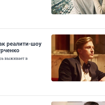
как реалити-шоу
урченко
ерь выживает в