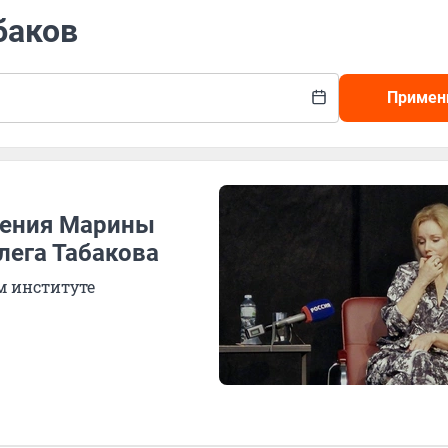
баков
Примен
вения Марины
лега Табакова
м институте