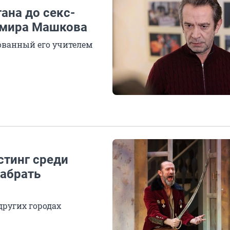
ана до секс-
имира Машкова
нованный его учителем
стинг среди
забрать
других городах