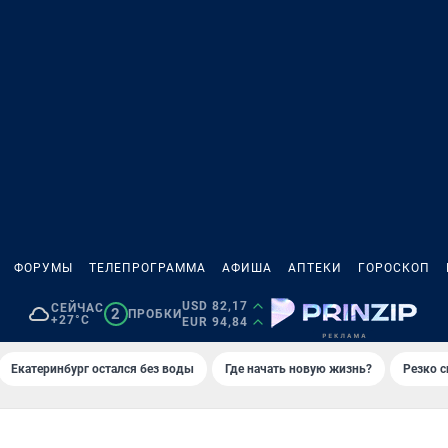
ФОРУМЫ
ТЕЛЕПРОГРАММА
АФИША
АПТЕКИ
ГОРОСКОП
USD 82,17
СЕЙЧАС
2
ПРОБКИ
+27°C
EUR 94,84
Екатеринбург остался без воды
Где начать новую жизнь?
Резко с