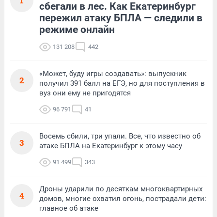
1
сбегали в лес. Как Екатеринбург
пережил атаку БПЛА — следили в
режиме онлайн
131 208
442
«Может, буду игры создавать»: выпускник
2
получил 391 балл на ЕГЭ, но для поступления в
вуз они ему не пригодятся
96 791
41
Восемь сбили, три упали. Все, что известно об
3
атаке БПЛА на Екатеринбург к этому часу
91 499
343
Дроны ударили по десяткам многоквартирных
4
домов, многие охватил огонь, пострадали дети:
главное об атаке