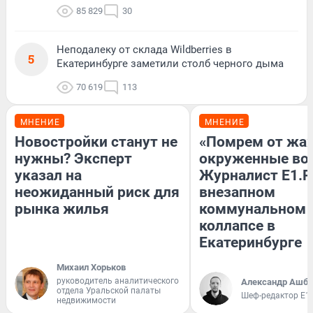
85 829
30
Неподалеку от склада Wildberries в
5
Екатеринбурге заметили столб черного дыма
70 619
113
МНЕНИЕ
МНЕНИЕ
Новостройки станут не
«Помрем от жа
нужны? Эксперт
окруженные во
указал на
Журналист E1.R
неожиданный риск для
внезапном
рынка жилья
коммунальном
коллапсе в
Екатеринбурге
Михаил Хорьков
руководитель аналитического
Александр Ашбе
отдела Уральской палаты
Шеф-редактор E1
недвижимости