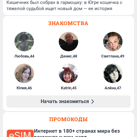
Кишечник был собран в гармошку: в Югре кошечка с
тяжелой судьбой ищет новый дом — ее история
ЗНАКОМСТВА
Любовь
,
44
Денис
,
48
Светлана
,
49
Юлия
,
46
Katrin
,
45
Алёна
,
47
Начать знакомиться
ПРОМОКОДЫ
Интернет в 180+ странах мира без
роуминга и сим-карт