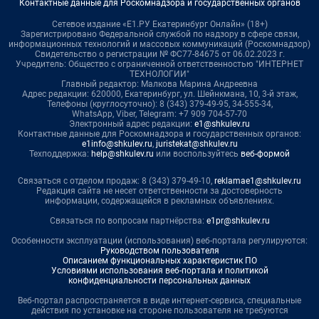
Контактные данные для Роскомнадзора и государственных органов
Сетевое издание «Е1.РУ Екатеринбург Онлайн» (18+)
Зарегистрировано Федеральной службой по надзору в сфере связи,
информационных технологий и массовых коммуникаций (Роскомнадзор)
Свидетельство о регистрации № ФС77-84675 от 06.02.2023 г.
Учредитель: Общество с ограниченной ответственностью "ИНТЕРНЕТ
ТЕХНОЛОГИИ"
Главный редактор: Малкова Марина Андреевна
Адрес редакции: 620000, Екатеринбург, ул. Шейнкмана, 10, 3-й этаж,
Телефоны (круглосуточно): 8 (343) 379-49-95, 34-555-34,
WhatsApp, Viber, Telegram: +7 909 704-57-70
Электронный адрес редакции:
e1@shkulev.ru
Контактные данные для Роскомнадзора и государственных органов:
e1info@shkulev.ru
,
juristekat@shkulev.ru
Техподдержка:
help@shkulev.ru
или воспользуйтесь
веб-формой
Связаться с отделом продаж: 8 (343) 379-49-10,
reklamae1@shkulev.ru
Редакция сайта не несет ответственности за достоверность
информации, содержащейся в рекламных объявлениях.
Связаться по вопросам партнёрства:
e1pr@shkulev.ru
Особенности эксплуатации (использования) веб-портала регулируются:
Руководством пользователя
Описанием функциональных характеристик ПО
Условиями использования веб-портала и политикой
конфиденциальности персональных данных
Веб-портал распространяется в виде интернет-сервиса, специальные
действия по установке на стороне пользователя не требуются