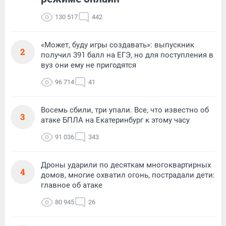
130 517
442
«Может, буду игры создавать»: выпускник
2
получил 391 балл на ЕГЭ, но для поступления в
вуз они ему не пригодятся
96 714
41
Восемь сбили, три упали. Все, что известно об
3
атаке БПЛА на Екатеринбург к этому часу
91 036
343
Дроны ударили по десяткам многоквартирных
4
домов, многие охватил огонь, пострадали дети:
главное об атаке
80 945
26