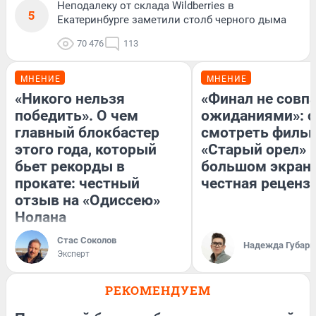
Неподалеку от склада Wildberries в
5
Екатеринбурге заметили столб черного дыма
70 476
113
МНЕНИЕ
МНЕНИЕ
«Никого нельзя
«Финал не совпа
победить». О чем
ожиданиями»: с
главный блокбастер
смотреть филь
этого года, который
«Старый орел» 
бьет рекорды в
большом экран
прокате: честный
честная реценз
отзыв на «Одиссею»
Нолана
Стас Соколов
Надежда Губарь
Эксперт
РЕКОМЕНДУЕМ