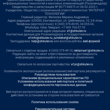
информационных технологий и массовых коммуникаций (Роскомнадзор)
Свидетельство о регистрации № ФС77-84675 от 06.02.2023 г.
Учредитель: Общество с ограниченной ответственностью "ИНТЕРНЕТ
ТЕХНОЛОГИИ"
Главный редактор: Малкова Марина Андреевна
Адрес редакции: 620000, Екатеринбург, ул. Шейнкмана, 10, 3-й этаж,
Телефоны (круглосуточно): 8 (343) 379-49-95, 34-555-34,
WhatsApp, Viber, Telegram: +7 909 704-57-70
Электронный адрес редакции:
e1@shkulev.ru
Контактные данные для Роскомнадзора и государственных органов:
e1info@shkulev.ru
,
juristekat@shkulev.ru
Техподдержка:
help@shkulev.ru
или воспользуйтесь
веб-формой
Связаться с отделом продаж: 8 (343) 379-49-10,
reklamae1@shkulev.ru
Редакция сайта не несет ответственности за достоверность
информации, содержащейся в рекламных объявлениях.
Связаться по вопросам партнёрства:
e1pr@shkulev.ru
Особенности эксплуатации (использования) веб-портала регулируются:
Руководством пользователя
Описанием функциональных характеристик ПО
Условиями использования веб-портала и политикой
конфиденциальности персональных данных
Веб-портал распространяется в виде интернет-сервиса, специальные
действия по установке на стороне пользователя не требуются
Политика использования cookies
Рекомендательные системы