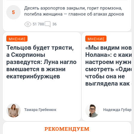
Десять аэропортов закрыли, горит промзона,
5
погибла женщина — главное об атаках дронов
51 788
36
МНЕНИЕ
МНЕНИЕ
Тельцов будет трясти,
«Мы видим нов
а Скорпионы
Нолана»: с каки
разведутся: Луна нагло
настроем нужн
вмешается в жизни
смотреть «Одис
екатеринбуржцев
чтобы она не
выглядела как 
Тамара Гребенюк
Надежда Губарь
РЕКОМЕНДУЕМ