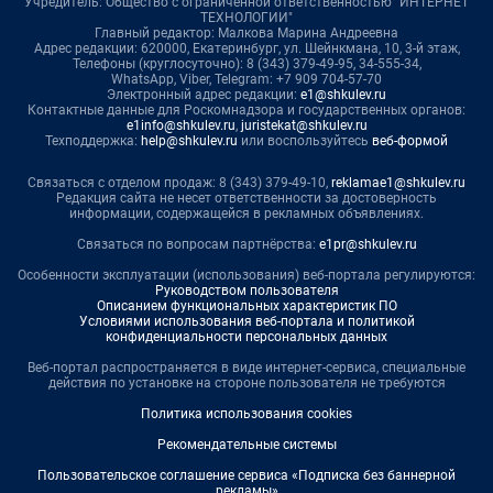
Учредитель: Общество с ограниченной ответственностью "ИНТЕРНЕТ
ТЕХНОЛОГИИ"
Главный редактор: Малкова Марина Андреевна
Адрес редакции: 620000, Екатеринбург, ул. Шейнкмана, 10, 3-й этаж,
Телефоны (круглосуточно): 8 (343) 379-49-95, 34-555-34,
WhatsApp, Viber, Telegram: +7 909 704-57-70
Электронный адрес редакции:
e1@shkulev.ru
Контактные данные для Роскомнадзора и государственных органов:
e1info@shkulev.ru
,
juristekat@shkulev.ru
Техподдержка:
help@shkulev.ru
или воспользуйтесь
веб-формой
Связаться с отделом продаж: 8 (343) 379-49-10,
reklamae1@shkulev.ru
Редакция сайта не несет ответственности за достоверность
информации, содержащейся в рекламных объявлениях.
Связаться по вопросам партнёрства:
e1pr@shkulev.ru
Особенности эксплуатации (использования) веб-портала регулируются:
Руководством пользователя
Описанием функциональных характеристик ПО
Условиями использования веб-портала и политикой
конфиденциальности персональных данных
Веб-портал распространяется в виде интернет-сервиса, специальные
действия по установке на стороне пользователя не требуются
Политика использования cookies
Рекомендательные системы
Пользовательское соглашение сервиса «Подписка без баннерной
рекламы»