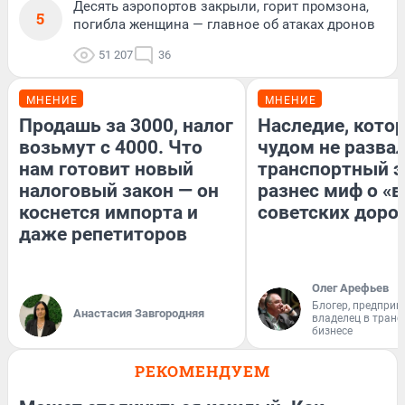
Десять аэропортов закрыли, горит промзона,
5
погибла женщина — главное об атаках дронов
51 207
36
МНЕНИЕ
МНЕНИЕ
Продашь за 3000, налог
Наследие, кото
возьмут с 4000. Что
чудом не разва
нам готовит новый
транспортный э
налоговый закон — он
разнес миф о «
коснется импорта и
советских доро
даже репетиторов
Олег Арефьев
Блогер, предприн
Анастасия Завгородняя
владелец в тран
бизнесе
РЕКОМЕНДУЕМ