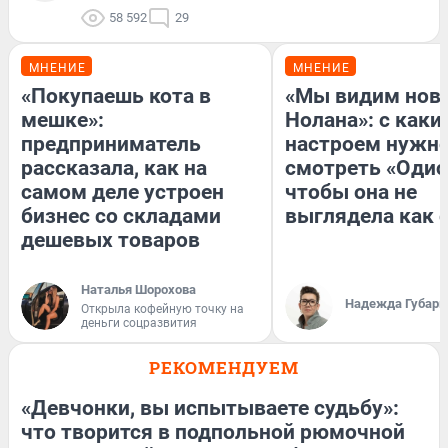
58 592
29
МНЕНИЕ
МНЕНИЕ
«Покупаешь кота в
«Мы видим нов
мешке»:
Нолана»: с каки
предприниматель
настроем нужн
рассказала, как на
смотреть «Одис
самом деле устроен
чтобы она не
бизнес со складами
выглядела как 
дешевых товаров
Наталья Шорохова
Надежда Губарь
Открыла кофейную точку на
деньги соцразвития
РЕКОМЕНДУЕМ
«Девчонки, вы испытываете судьбу»:
что творится в подпольной рюмочной