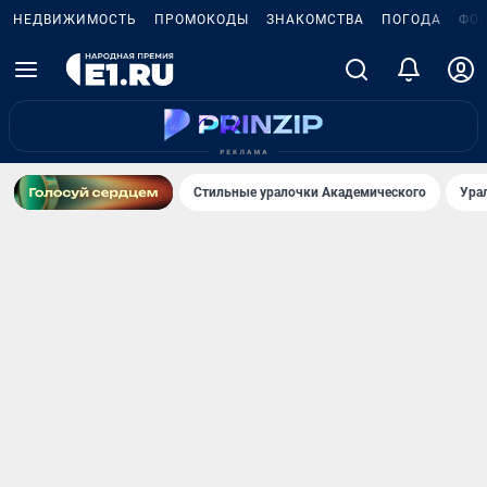
НЕДВИЖИМОСТЬ
ПРОМОКОДЫ
ЗНАКОМСТВА
ПОГОДА
ФО
Стильные уралочки Академического
Ура