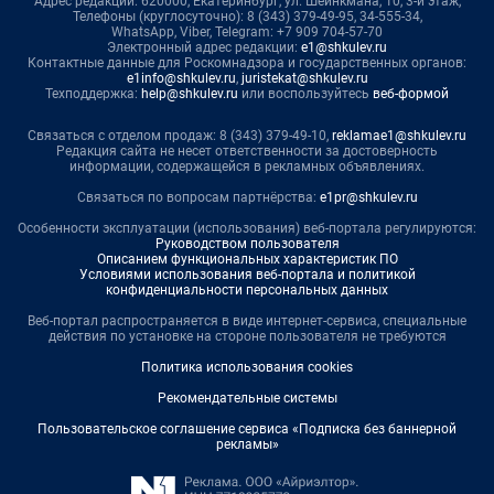
Адрес редакции: 620000, Екатеринбург, ул. Шейнкмана, 10, 3-й этаж,
Телефоны (круглосуточно): 8 (343) 379-49-95, 34-555-34,
WhatsApp, Viber, Telegram: +7 909 704-57-70
Электронный адрес редакции:
e1@shkulev.ru
Контактные данные для Роскомнадзора и государственных органов:
e1info@shkulev.ru
,
juristekat@shkulev.ru
Техподдержка:
help@shkulev.ru
или воспользуйтесь
веб-формой
Связаться с отделом продаж: 8 (343) 379-49-10,
reklamae1@shkulev.ru
Редакция сайта не несет ответственности за достоверность
информации, содержащейся в рекламных объявлениях.
Связаться по вопросам партнёрства:
e1pr@shkulev.ru
Особенности эксплуатации (использования) веб-портала регулируются:
Руководством пользователя
Описанием функциональных характеристик ПО
Условиями использования веб-портала и политикой
конфиденциальности персональных данных
Веб-портал распространяется в виде интернет-сервиса, специальные
действия по установке на стороне пользователя не требуются
Политика использования cookies
Рекомендательные системы
Пользовательское соглашение сервиса «Подписка без баннерной
рекламы»