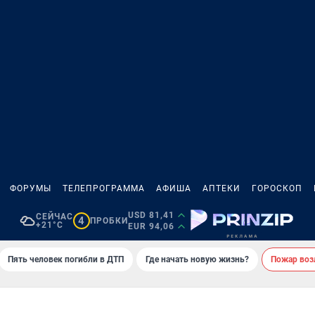
ФОРУМЫ
ТЕЛЕПРОГРАММА
АФИША
АПТЕКИ
ГОРОСКОП
USD 81,41
СЕЙЧАС
4
ПРОБКИ
+21°C
EUR 94,06
Пять человек погибли в ДТП
Где начать новую жизнь?
Пожар возл