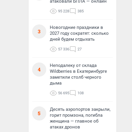
атаковали БПЛА — онлайн
95 228
385
Новогодние праздники в
3
2027 году сократят: сколько
дней будем отдыхать
57 336
27
Неподалеку от склада
4
Wildberries в Екатеринбурге
заметили столб черного
дыма
56 695
108
Десять аэропортов закрыли,
5
горит промзона, погибла
женщина — главное об
атаках дронов