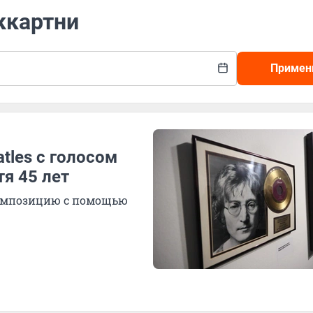
ккартни
Примен
tles с голосом
тя 45 лет
композицию с помощью