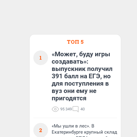
ТОП 5
«Может, буду игры
1
создавать»:
выпускник получил
391 балл на ЕГЭ, но
для поступления в
вуз они ему не
пригодятся
95 349
40
«Мы ушли в лес». В
2
Екатеринбурге крупный склад