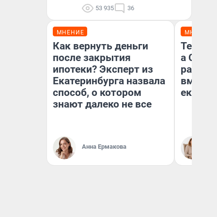
53 935
36
МНЕНИЕ
МНЕНИЕ
Как вернуть деньги
Тельцов
после закрытия
а Скор
ипотеки? Эксперт из
разведу
Екатеринбурга назвала
вмешае
способ, о котором
екатер
знают далеко не все
Анна Ермакова
Та