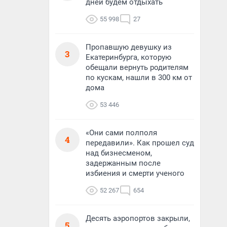
дней будем отдыхать
55 998
27
Пропавшую девушку из
3
Екатеринбурга, которую
обещали вернуть родителям
по кускам, нашли в 300 км от
дома
53 446
«Они сами полполя
4
передавили». Как прошел суд
над бизнесменом,
задержанным после
избиения и смерти ученого
52 267
654
Десять аэропортов закрыли,
5