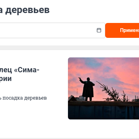
а деревьев
Примен
елец «Сима-
рии
 посадка деревьев