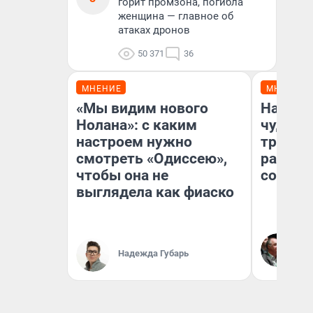
горит промзона, погибла
женщина — главное об
атаках дронов
50 371
36
МНЕНИЕ
МНЕНИЕ
«Мы видим нового
Наслед
Нолана»: с каким
чудом 
настроем нужно
трансп
смотреть «Одиссею»,
разнес
чтобы она не
советс
выглядела как фиаско
Ол
Бл
Надежда Губарь
вл
би