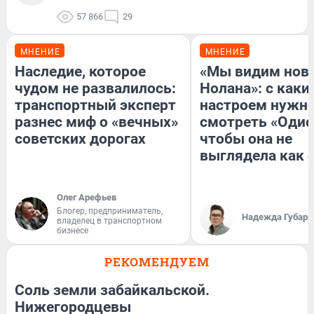
57 866
29
МНЕНИЕ
МНЕНИЕ
Наследие, которое
«Мы видим нов
чудом не развалилось:
Нолана»: с каки
транспортный эксперт
настроем нужн
разнес миф о «вечных»
смотреть «Одис
советских дорогах
чтобы она не
выглядела как 
Олег Арефьев
Блогер, предприниматель,
Надежда Губарь
владелец в транспортном
бизнесе
РЕКОМЕНДУЕМ
Соль земли забайкальской.
Нижегородцевы