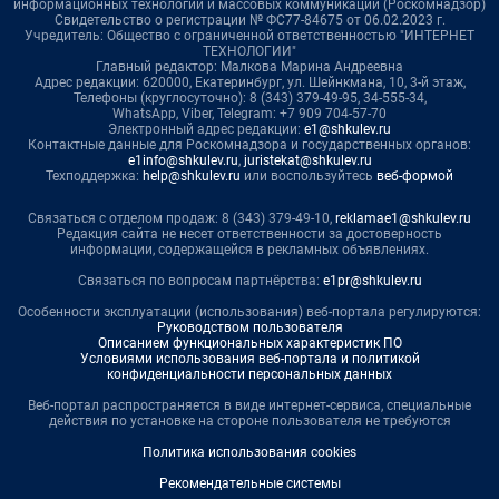
информационных технологий и массовых коммуникаций (Роскомнадзор)
Свидетельство о регистрации № ФС77-84675 от 06.02.2023 г.
Учредитель: Общество с ограниченной ответственностью "ИНТЕРНЕТ
ТЕХНОЛОГИИ"
Главный редактор: Малкова Марина Андреевна
Адрес редакции: 620000, Екатеринбург, ул. Шейнкмана, 10, 3-й этаж,
Телефоны (круглосуточно): 8 (343) 379-49-95, 34-555-34,
WhatsApp, Viber, Telegram: +7 909 704-57-70
Электронный адрес редакции:
e1@shkulev.ru
Контактные данные для Роскомнадзора и государственных органов:
e1info@shkulev.ru
,
juristekat@shkulev.ru
Техподдержка:
help@shkulev.ru
или воспользуйтесь
веб-формой
Связаться с отделом продаж: 8 (343) 379-49-10,
reklamae1@shkulev.ru
Редакция сайта не несет ответственности за достоверность
информации, содержащейся в рекламных объявлениях.
Связаться по вопросам партнёрства:
e1pr@shkulev.ru
Особенности эксплуатации (использования) веб-портала регулируются:
Руководством пользователя
Описанием функциональных характеристик ПО
Условиями использования веб-портала и политикой
конфиденциальности персональных данных
Веб-портал распространяется в виде интернет-сервиса, специальные
действия по установке на стороне пользователя не требуются
Политика использования cookies
Рекомендательные системы