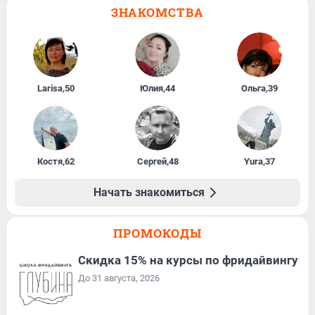
ЗНАКОМСТВА
Larisa
,
50
Юлия
,
44
Ольга
,
39
Костя
,
62
Сергей
,
48
Yura
,
37
Начать знакомиться
ПРОМОКОДЫ
Скидка 15% на курсы по фридайвингу
До 31 августа, 2026