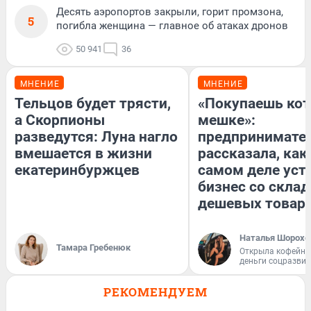
Десять аэропортов закрыли, горит промзона,
5
погибла женщина — главное об атаках дронов
50 941
36
МНЕНИЕ
МНЕНИЕ
Тельцов будет трясти,
«Покупаешь кот
а Скорпионы
мешке»:
разведутся: Луна нагло
предпринимате
вмешается в жизни
рассказала, как
екатеринбуржцев
самом деле уст
бизнес со скла
дешевых товар
Наталья Шорохо
Тамара Гребенюк
Открыла кофейну
деньги соцразви
РЕКОМЕНДУЕМ