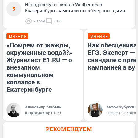
Неподалеку от склада Wildberries в
5
Екатеринбурге заметили столб черного дыма
70 534
113
МНЕНИЕ
МНЕНИЕ
«Помрем от жажды,
Как обесценива
окруженные водой?»
ЕГЭ. Эксперт — 
Журналист E1.RU — о
скандале с при
внезапном
кампанией в ву
коммунальном
коллапсе в
Екатеринбурге
Александр Ашбель
Антон Чубуков
Шеф-редактор E1.RU
Эксперт в образо
РЕКОМЕНДУЕМ