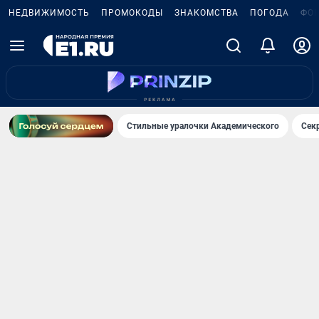
НЕДВИЖИМОСТЬ
ПРОМОКОДЫ
ЗНАКОМСТВА
ПОГОДА
ФО
Стильные уралочки Академического
Сек