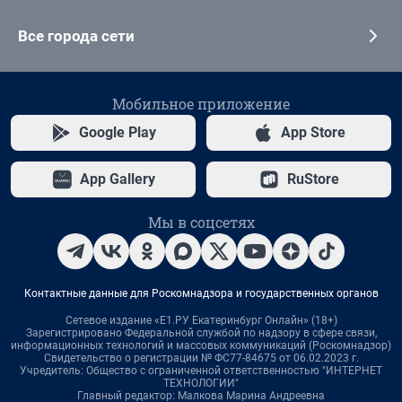
Все города сети
Мобильное приложение
Google Play
App Store
App Gallery
RuStore
Мы в соцсетях
Контактные данные для Роскомнадзора и государственных органов
Сетевое издание «Е1.РУ Екатеринбург Онлайн» (18+)
Зарегистрировано Федеральной службой по надзору в сфере связи,
информационных технологий и массовых коммуникаций (Роскомнадзор)
Свидетельство о регистрации № ФС77-84675 от 06.02.2023 г.
Учредитель: Общество с ограниченной ответственностью "ИНТЕРНЕТ
ТЕХНОЛОГИИ"
Главный редактор: Малкова Марина Андреевна