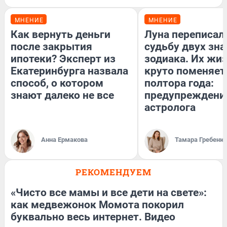
МНЕНИЕ
МНЕНИЕ
Как вернуть деньги
Луна переписал
после закрытия
судьбу двух зна
ипотеки? Эксперт из
зодиака. Их жи
Екатеринбурга назвала
круто поменяет
способ, о котором
полтора года:
знают далеко не все
предупреждени
астролога
Анна Ермакова
Тамара Гребеню
РЕКОМЕНДУЕМ
«Чисто все мамы и все дети на свете»:
как медвежонок Момота покорил
буквально весь интернет. Видео