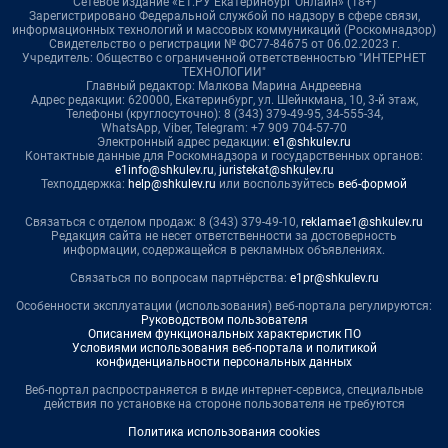
Сетевое издание «Е1.РУ Екатеринбург Онлайн» (18+)
Зарегистрировано Федеральной службой по надзору в сфере связи,
информационных технологий и массовых коммуникаций (Роскомнадзор)
Свидетельство о регистрации № ФС77-84675 от 06.02.2023 г.
Учредитель: Общество с ограниченной ответственностью "ИНТЕРНЕТ
ТЕХНОЛОГИИ"
Главный редактор: Малкова Марина Андреевна
Адрес редакции: 620000, Екатеринбург, ул. Шейнкмана, 10, 3-й этаж,
Телефоны (круглосуточно): 8 (343) 379-49-95, 34-555-34,
WhatsApp, Viber, Telegram: +7 909 704-57-70
Электронный адрес редакции:
e1@shkulev.ru
Контактные данные для Роскомнадзора и государственных органов:
e1info@shkulev.ru
,
juristekat@shkulev.ru
Техподдержка:
help@shkulev.ru
или воспользуйтесь
веб-формой
Связаться с отделом продаж: 8 (343) 379-49-10,
reklamae1@shkulev.ru
Редакция сайта не несет ответственности за достоверность
информации, содержащейся в рекламных объявлениях.
Связаться по вопросам партнёрства:
e1pr@shkulev.ru
Особенности эксплуатации (использования) веб-портала регулируются:
Руководством пользователя
Описанием функциональных характеристик ПО
Условиями использования веб-портала и политикой
конфиденциальности персональных данных
Веб-портал распространяется в виде интернет-сервиса, специальные
действия по установке на стороне пользователя не требуются
Политика использования cookies