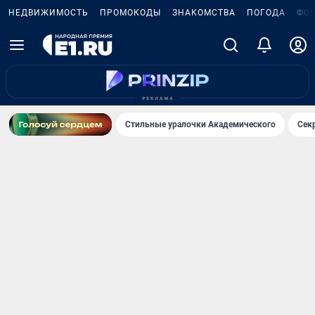
НЕДВИЖИМОСТЬ
ПРОМОКОДЫ
ЗНАКОМСТВА
ПОГОДА
ФО
Стильные уралочки Академического
Сек