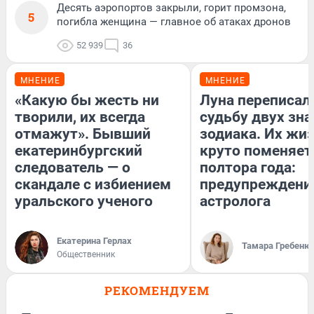
Десять аэропортов закрыли, горит промзона,
5
погибла женщина — главное об атаках дронов
52 939
36
МНЕНИЕ
МНЕНИЕ
«Какую бы жесть ни
Луна переписал
творили, их всегда
судьбу двух зна
отмажут». Бывший
зодиака. Их жи
екатеринбургский
круто поменяет
следователь — о
полтора года:
скандале с избиением
предупреждени
уральского ученого
астролога
Екатерина Герлах
Тамара Гребеню
Общественник
РЕКОМЕНДУЕМ