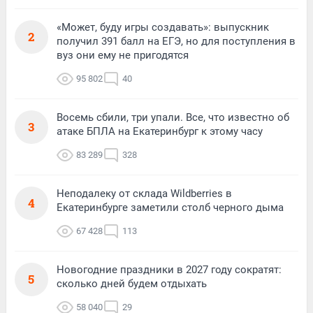
«Может, буду игры создавать»: выпускник
2
получил 391 балл на ЕГЭ, но для поступления в
вуз они ему не пригодятся
95 802
40
Восемь сбили, три упали. Все, что известно об
3
атаке БПЛА на Екатеринбург к этому часу
83 289
328
Неподалеку от склада Wildberries в
4
Екатеринбурге заметили столб черного дыма
67 428
113
Новогодние праздники в 2027 году сократят:
5
сколько дней будем отдыхать
58 040
29