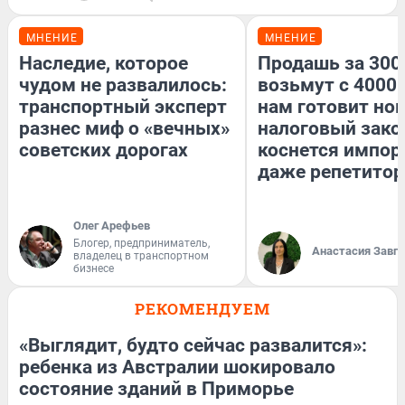
МНЕНИЕ
МНЕНИЕ
Наследие, которое
Продашь за 3000
чудом не развалилось:
возьмут с 4000.
транспортный эксперт
нам готовит но
разнес миф о «вечных»
налоговый зако
советских дорогах
коснется импор
даже репетитор
Олег Арефьев
Блогер, предприниматель,
Анастасия Завг
владелец в транспортном
бизнесе
РЕКОМЕНДУЕМ
«Выглядит, будто сейчас развалится»:
ребенка из Австралии шокировало
состояние зданий в Приморье