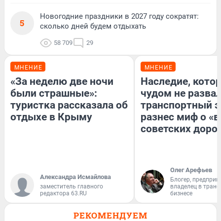
Новогодние праздники в 2027 году сократят:
5
сколько дней будем отдыхать
58 709
29
МНЕНИЕ
МНЕНИЕ
«За неделю две ночи
Наследие, кото
были страшные»:
чудом не разва
туристка рассказала об
транспортный э
отдыхе в Крыму
разнес миф о «
советских доро
Олег Арефьев
Александра Исмайлова
Блогер, предприн
заместитель главного
владелец в тран
редактора 63.RU
бизнесе
РЕКОМЕНДУЕМ