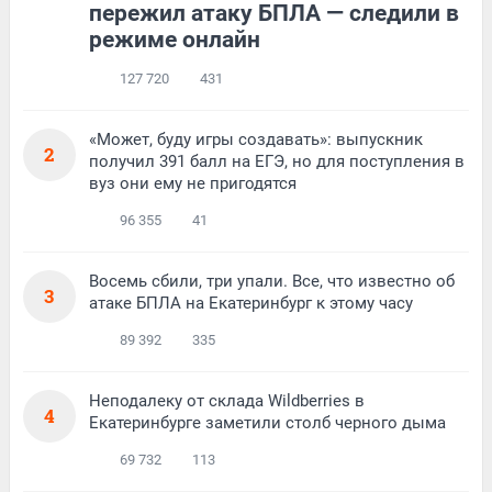
пережил атаку БПЛА — следили в
режиме онлайн
127 720
431
«Может, буду игры создавать»: выпускник
2
получил 391 балл на ЕГЭ, но для поступления в
вуз они ему не пригодятся
96 355
41
Восемь сбили, три упали. Все, что известно об
3
атаке БПЛА на Екатеринбург к этому часу
89 392
335
Неподалеку от склада Wildberries в
4
Екатеринбурге заметили столб черного дыма
69 732
113