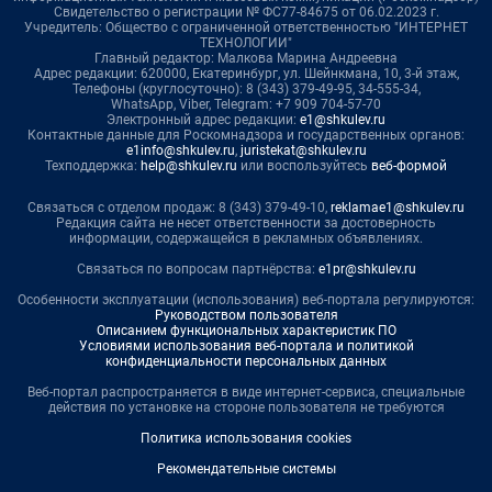
Свидетельство о регистрации № ФС77-84675 от 06.02.2023 г.
Учредитель: Общество с ограниченной ответственностью "ИНТЕРНЕТ
ТЕХНОЛОГИИ"
Главный редактор: Малкова Марина Андреевна
Адрес редакции: 620000, Екатеринбург, ул. Шейнкмана, 10, 3-й этаж,
Телефоны (круглосуточно): 8 (343) 379-49-95, 34-555-34,
WhatsApp, Viber, Telegram: +7 909 704-57-70
Электронный адрес редакции:
e1@shkulev.ru
Контактные данные для Роскомнадзора и государственных органов:
e1info@shkulev.ru
,
juristekat@shkulev.ru
Техподдержка:
help@shkulev.ru
или воспользуйтесь
веб-формой
Связаться с отделом продаж: 8 (343) 379-49-10,
reklamae1@shkulev.ru
Редакция сайта не несет ответственности за достоверность
информации, содержащейся в рекламных объявлениях.
Связаться по вопросам партнёрства:
e1pr@shkulev.ru
Особенности эксплуатации (использования) веб-портала регулируются:
Руководством пользователя
Описанием функциональных характеристик ПО
Условиями использования веб-портала и политикой
конфиденциальности персональных данных
Веб-портал распространяется в виде интернет-сервиса, специальные
действия по установке на стороне пользователя не требуются
Политика использования cookies
Рекомендательные системы