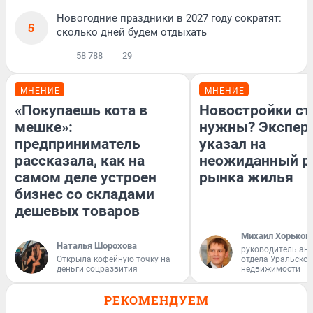
Новогодние праздники в 2027 году сократят:
5
сколько дней будем отдыхать
58 788
29
МНЕНИЕ
МНЕНИЕ
«Покупаешь кота в
Новостройки ст
мешке»:
нужны? Экспер
предприниматель
указал на
рассказала, как на
неожиданный р
самом деле устроен
рынка жилья
бизнес со складами
дешевых товаров
Михаил Хорьков
Наталья Шорохова
руководитель ан
Открыла кофейную точку на
отдела Уральско
деньги соцразвития
недвижимости
РЕКОМЕНДУЕМ