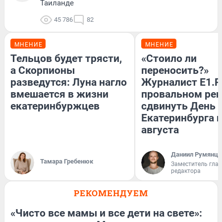
Таиланде
45 786
82
МНЕНИЕ
МНЕНИЕ
Тельцов будет трясти,
«Стоило ли
а Скорпионы
переносить?»
разведутся: Луна нагло
Журналист E1.R
вмешается в жизни
провальном ре
екатеринбуржцев
сдвинуть День
Екатеринбурга н
августа
Даниил Румянце
Тамара Гребенюк
Заместитель гла
редактора
РЕКОМЕНДУЕМ
«Чисто все мамы и все дети на свете»: