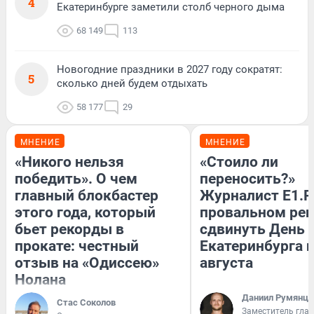
4
Екатеринбурге заметили столб черного дыма
68 149
113
Новогодние праздники в 2027 году сократят:
5
сколько дней будем отдыхать
58 177
29
МНЕНИЕ
МНЕНИЕ
«Никого нельзя
«Стоило ли
победить». О чем
переносить?»
главный блокбастер
Журналист E1.R
этого года, который
провальном ре
бьет рекорды в
сдвинуть День
прокате: честный
Екатеринбурга н
отзыв на «Одиссею»
августа
Нолана
Даниил Румянце
Стас Соколов
Заместитель гла