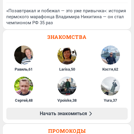
«Позавтракал и побежал — это уже привычка»: история
пермского марафонца Владимира Никитина — он стал
чемпионом РФ 35 раз
ЗНАКОМСТВА
Равиль
,
61
Larisa
,
50
Костя
,
62
Сергей
,
48
Vpoiske
,
38
Yura
,
37
Начать знакомиться
ПРОМОКОДЫ