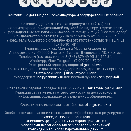
Контактные данные для Роскомнадзора и государственных органов
Сетевое издание «Е1.РУ Екатеринбург Онлайн» (18+)
Зарегистрировано Федеральной службой по надзору в сфере связи,
информационных технологий и массовых коммуникаций (Роскомнадзор)
Свидетельство о регистрации № ФС77-84675 от 06.02.2023 г.
Учредитель: Общество с ограниченной ответственностью "ИНТЕРНЕТ
ТЕХНОЛОГИИ"
Главный редактор: Малкова Марина Андреевна
Адрес редакции: 620000, Екатеринбург, ул. Шейнкмана, 10, 3-й этаж,
Телефоны (круглосуточно): 8 (343) 379-49-95, 34-555-34,
WhatsApp, Viber, Telegram: +7 909 704-57-70
Электронный адрес редакции:
e1@shkulev.ru
Контактные данные для Роскомнадзора и государственных органов:
e1info@shkulev.ru
,
juristekat@shkulev.ru
Техподдержка:
help@shkulev.ru
или воспользуйтесь
веб-формой
Связаться с отделом продаж: 8 (343) 379-49-10,
reklamae1@shkulev.ru
Редакция сайта не несет ответственности за достоверность
информации, содержащейся в рекламных объявлениях.
Связаться по вопросам партнёрства:
e1pr@shkulev.ru
Особенности эксплуатации (использования) веб-портала регулируются:
Руководством пользователя
Описанием функциональных характеристик ПО
Условиями использования веб-портала и политикой
конфиденциальности персональных данных