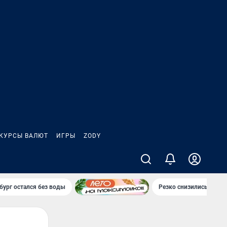
КУРСЫ ВАЛЮТ
ИГРЫ
ZODY
бург остался без воды
Резко снизились цены 