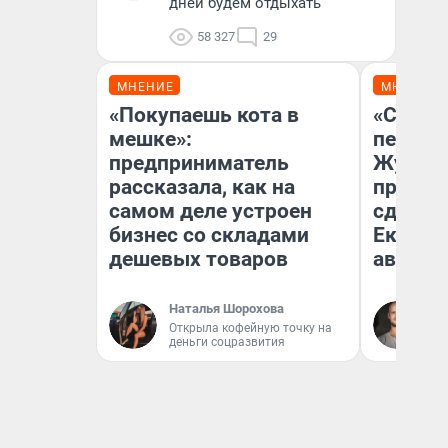
дней будем отдыхать
58 327
29
МНЕНИЕ
МНЕНИЕ
«Покупаешь кота в
«Стоил
мешке»:
перено
предприниматель
Журнал
рассказала, как на
провал
самом деле устроен
сдвину
бизнес со складами
Екатери
дешевых товаров
август
Наталья Шорохова
Да
Открыла кофейную точку на
За
деньги соцразвития
ре