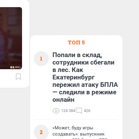
ТОП 5
Попали в склад,
1
сотрудники сбегали
в лес. Как
Екатеринбург
пережил атаку БПЛА
— следили в режиме
онлайн
124 384
426
«Может, буду игры
2
создавать»: выпускник