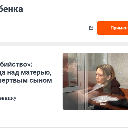
ебенка
Примен
убийство»:
а над матерью,
 мертвым сыном
невнику