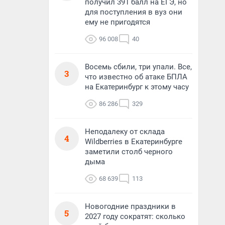
получил 391 балл на ЕГЭ, но
для поступления в вуз они
ему не пригодятся
96 008
40
Восемь сбили, три упали. Все,
3
что известно об атаке БПЛА
на Екатеринбург к этому часу
86 286
329
Неподалеку от склада
4
Wildberries в Екатеринбурге
заметили столб черного
дыма
68 639
113
Новогодние праздники в
5
2027 году сократят: сколько