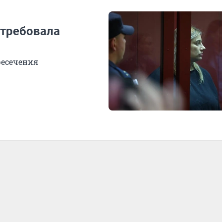
отребовала
ресечения