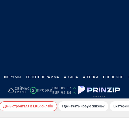
ФОРУМЫ
ТЕЛЕПРОГРАММА
АФИША
АПТЕКИ
ГОРОСКОП
USD 82,17
СЕЙЧАС
2
ПРОБКИ
+27°C
EUR 94,84
День строителя в ЕКБ: онлайн
Где начать новую жизнь?
Екатерин