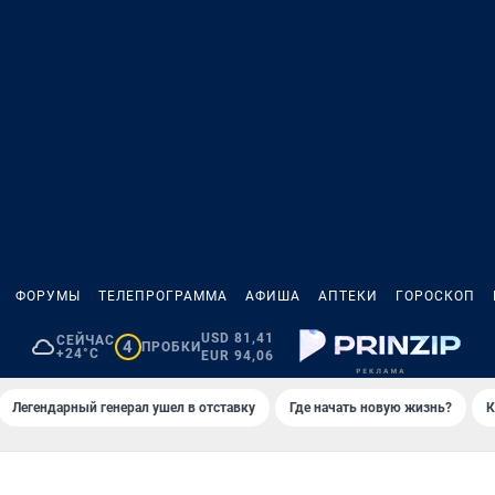
ФОРУМЫ
ТЕЛЕПРОГРАММА
АФИША
АПТЕКИ
ГОРОСКОП
USD 81,41
СЕЙЧАС
4
ПРОБКИ
+24°C
EUR 94,06
Легендарный генерал ушел в отставку
Где начать новую жизнь?
К