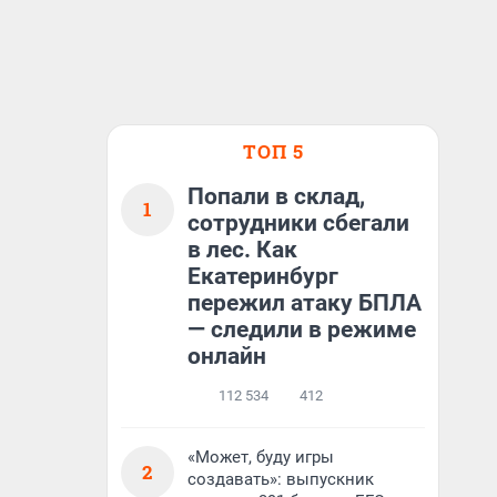
ТОП 5
Попали в склад,
1
сотрудники сбегали
в лес. Как
Екатеринбург
пережил атаку БПЛА
— следили в режиме
онлайн
112 534
412
«Может, буду игры
2
создавать»: выпускник