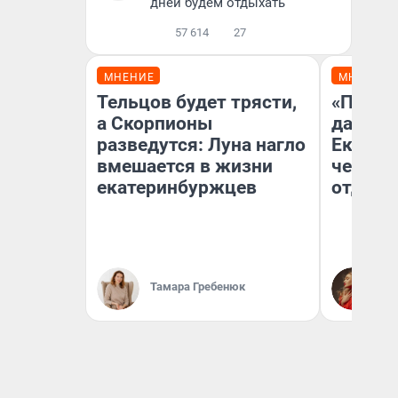
дней будем отдыхать
57 614
27
МНЕНИЕ
МНЕНИЕ
Тельцов будет трясти,
«Про б
а Скорпионы
даже н
разведутся: Луна нагло
Екатер
вмешается в жизни
честно
екатеринбуржцев
отдыхе
Тамара Гребенюк
Ол