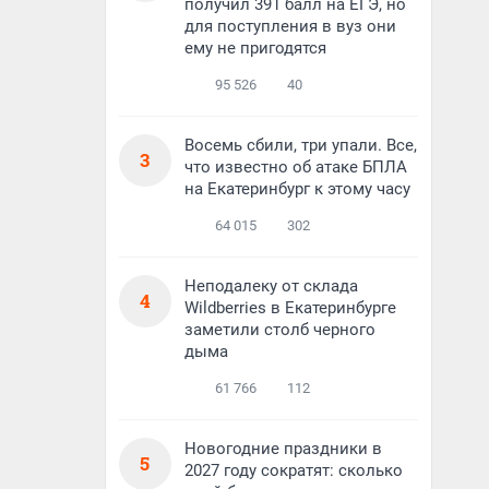
получил 391 балл на ЕГЭ, но
для поступления в вуз они
ему не пригодятся
95 526
40
Восемь сбили, три упали. Все,
3
что известно об атаке БПЛА
на Екатеринбург к этому часу
64 015
302
Неподалеку от склада
4
Wildberries в Екатеринбурге
заметили столб черного
дыма
61 766
112
Новогодние праздники в
5
2027 году сократят: сколько