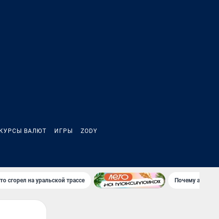
КУРСЫ ВАЛЮТ
ИГРЫ
ZODY
то сгорел на уральской трассе
Почему атаки Б