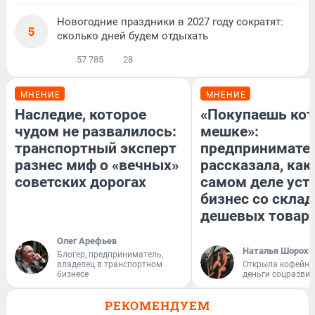
Новогодние праздники в 2027 году сократят:
5
сколько дней будем отдыхать
57 785
28
МНЕНИЕ
МНЕНИЕ
Наследие, которое
«Покупаешь кот
чудом не развалилось:
мешке»:
транспортный эксперт
предпринимате
разнес миф о «вечных»
рассказала, как
советских дорогах
самом деле уст
бизнес со скла
дешевых товар
Олег Арефьев
Наталья Шорохо
Блогер, предприниматель,
владелец в транспортном
Открыла кофейну
бизнесе
деньги соцразви
РЕКОМЕНДУЕМ