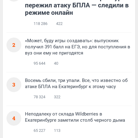
пережил атаку БПЛА — следили в
режиме онлайн
118 286
422
«Может, буду игры создавать»: выпускник
2
получил 391 балл на ЕГЭ, но для поступления в
вуз они ему не пригодятся
95 644
40
Восемь сбили, три упали. Все, что известно об
3
атаке БПЛА на Екатеринбург к этому часу
78 324
322
Неподалеку от склада Wildberries в
4
Екатеринбурге заметили столб черного дыма
65 227
113