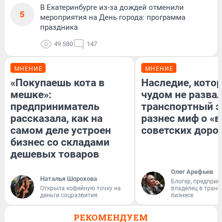
В Екатеринбурге из-за дождей отменили
5
мероприятия на День города: программа
праздника
49 580
147
МНЕНИЕ
МНЕНИЕ
«Покупаешь кота в
Наследие, кото
мешке»:
чудом не разва
предприниматель
транспортный э
рассказала, как на
разнес миф о «
самом деле устроен
советских доро
бизнес со складами
дешевых товаров
Олег Арефьев
Наталья Шорохова
Блогер, предприн
Открыла кофейную точку на
владелец в тран
деньги соцразвития
бизнесе
РЕКОМЕНДУЕМ