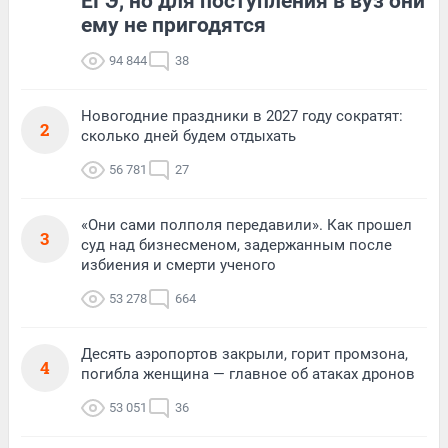
ЕГЭ, но для поступления в вуз они
ему не пригодятся
94 844
38
Новогодние праздники в 2027 году сократят:
2
сколько дней будем отдыхать
56 781
27
«Они сами полполя передавили». Как прошел
3
суд над бизнесменом, задержанным после
избиения и смерти ученого
53 278
664
Десять аэропортов закрыли, горит промзона,
4
погибла женщина — главное об атаках дронов
53 051
36