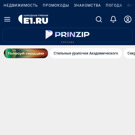
НЕДВИЖИМОСТЬ
ПРОМОКОДЫ
ЗНАКОМСТВА
ПОГОДА
ФО
Стильные уралочки Академического
Сек