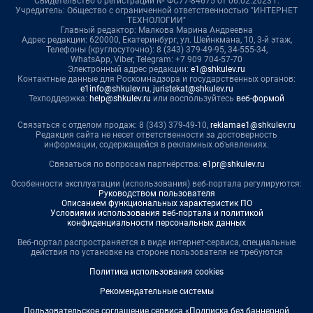
Свидетельство о регистрации № ФС77-84675 от 06.02.2023 г.
Учредитель: Общество с ограниченной ответственностью "ИНТЕРНЕТ
ТЕХНОЛОГИИ"
Главный редактор: Малкова Марина Андреевна
Адрес редакции: 620000, Екатеринбург, ул. Шейнкмана, 10, 3-й этаж,
Телефоны (круглосуточно): 8 (343) 379-49-95, 34-555-34,
WhatsApp, Viber, Telegram: +7 909 704-57-70
Электронный адрес редакции:
e1@shkulev.ru
Контактные данные для Роскомнадзора и государственных органов:
e1info@shkulev.ru
,
juristekat@shkulev.ru
Техподдержка:
help@shkulev.ru
или воспользуйтесь
веб-формой
Связаться с отделом продаж: 8 (343) 379-49-10,
reklamae1@shkulev.ru
Редакция сайта не несет ответственности за достоверность
информации, содержащейся в рекламных объявлениях.
Связаться по вопросам партнёрства:
e1pr@shkulev.ru
Особенности эксплуатации (использования) веб-портала регулируются:
Руководством пользователя
Описанием функциональных характеристик ПО
Условиями использования веб-портала и политикой
конфиденциальности персональных данных
Веб-портал распространяется в виде интернет-сервиса, специальные
действия по установке на стороне пользователя не требуются
Политика использования cookies
Рекомендательные системы
Пользовательское соглашение сервиса «Подписка без баннерной