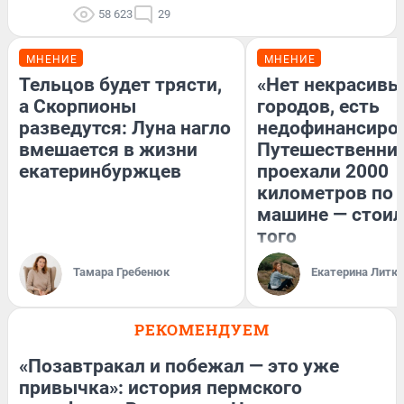
58 623
29
МНЕНИЕ
МНЕНИЕ
Тельцов будет трясти,
«Нет некрасивы
а Скорпионы
городов, есть
разведутся: Луна нагло
недофинансиро
вмешается в жизни
Путешественни
екатеринбуржцев
проехали 2000
километров по 
машине — стоил
того
Тамара Гребенюк
Екатерина Литк
РЕКОМЕНДУЕМ
«Позавтракал и побежал — это уже
привычка»: история пермского