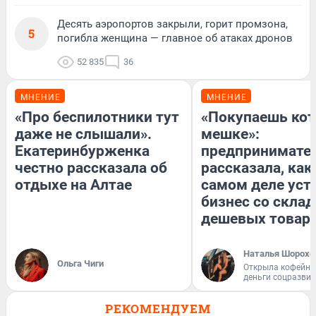
Десять аэропортов закрыли, горит промзона,
5
погибла женщина — главное об атаках дронов
52 835
36
МНЕНИЕ
МНЕНИЕ
«Про беспилотники тут
«Покупаешь кот
даже не слышали».
мешке»:
Екатеринбурженка
предпринимате
честно рассказала об
рассказала, как
отдыхе на Алтае
самом деле уст
бизнес со скла
дешевых товар
Наталья Шорохо
Ольга Чиги
Открыла кофейну
деньги соцразви
РЕКОМЕНДУЕМ