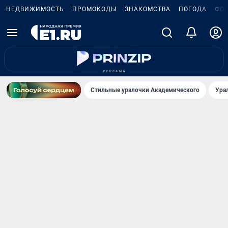
НЕДВИЖИМОСТЬ
ПРОМОКОДЫ
ЗНАКОМСТВА
ПОГОДА
ФО
Стильные уралочки Академического
Ура