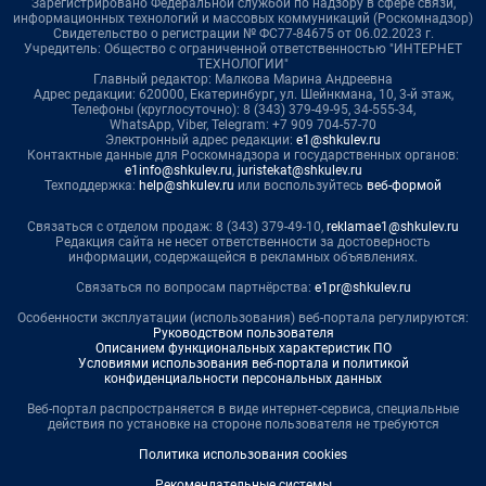
Зарегистрировано Федеральной службой по надзору в сфере связи,
информационных технологий и массовых коммуникаций (Роскомнадзор)
Свидетельство о регистрации № ФС77-84675 от 06.02.2023 г.
Учредитель: Общество с ограниченной ответственностью "ИНТЕРНЕТ
ТЕХНОЛОГИИ"
Главный редактор: Малкова Марина Андреевна
Адрес редакции: 620000, Екатеринбург, ул. Шейнкмана, 10, 3-й этаж,
Телефоны (круглосуточно): 8 (343) 379-49-95, 34-555-34,
WhatsApp, Viber, Telegram: +7 909 704-57-70
Электронный адрес редакции:
e1@shkulev.ru
Контактные данные для Роскомнадзора и государственных органов:
e1info@shkulev.ru
,
juristekat@shkulev.ru
Техподдержка:
help@shkulev.ru
или воспользуйтесь
веб-формой
Связаться с отделом продаж: 8 (343) 379-49-10,
reklamae1@shkulev.ru
Редакция сайта не несет ответственности за достоверность
информации, содержащейся в рекламных объявлениях.
Связаться по вопросам партнёрства:
e1pr@shkulev.ru
Особенности эксплуатации (использования) веб-портала регулируются:
Руководством пользователя
Описанием функциональных характеристик ПО
Условиями использования веб-портала и политикой
конфиденциальности персональных данных
Веб-портал распространяется в виде интернет-сервиса, специальные
действия по установке на стороне пользователя не требуются
Политика использования cookies
Рекомендательные системы