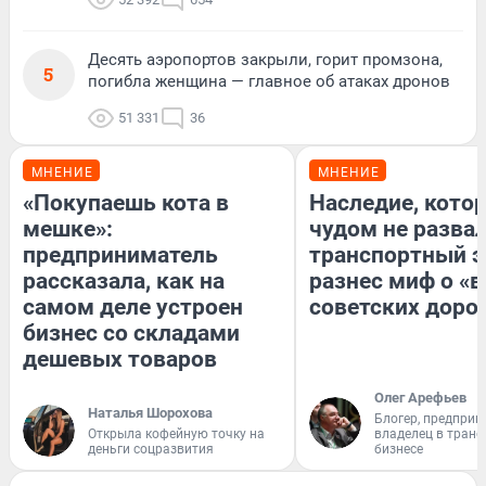
Десять аэропортов закрыли, горит промзона,
5
погибла женщина — главное об атаках дронов
51 331
36
МНЕНИЕ
МНЕНИЕ
«Покупаешь кота в
Наследие, кото
мешке»:
чудом не разва
предприниматель
транспортный э
рассказала, как на
разнес миф о «
самом деле устроен
советских доро
бизнес со складами
дешевых товаров
Олег Арефьев
Наталья Шорохова
Блогер, предприн
Открыла кофейную точку на
владелец в тран
деньги соцразвития
бизнесе