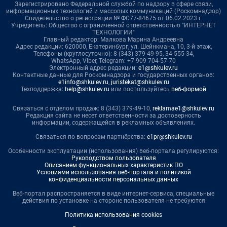
Зарегистрировано Федеральной службой по надзору в сфере связи,
информационных технологий и массовых коммуникаций (Роскомнадзор)
Свидетельство о регистрации № ФС77-84675 от 06.02.2023 г.
Учредитель: Общество с ограниченной ответственностью "ИНТЕРНЕТ
ТЕХНОЛОГИИ"
Главный редактор: Малкова Марина Андреевна
Адрес редакции: 620000, Екатеринбург, ул. Шейнкмана, 10, 3-й этаж,
Телефоны (круглосуточно): 8 (343) 379-49-95, 34-555-34,
WhatsApp, Viber, Telegram: +7 909 704-57-70
Электронный адрес редакции:
e1@shkulev.ru
Контактные данные для Роскомнадзора и государственных органов:
e1info@shkulev.ru
,
juristekat@shkulev.ru
Техподдержка:
help@shkulev.ru
или воспользуйтесь
веб-формой
Связаться с отделом продаж: 8 (343) 379-49-10,
reklamae1@shkulev.ru
Редакция сайта не несет ответственности за достоверность
информации, содержащейся в рекламных объявлениях.
Связаться по вопросам партнёрства:
e1pr@shkulev.ru
Особенности эксплуатации (использования) веб-портала регулируются:
Руководством пользователя
Описанием функциональных характеристик ПО
Условиями использования веб-портала и политикой
конфиденциальности персональных данных
Веб-портал распространяется в виде интернет-сервиса, специальные
действия по установке на стороне пользователя не требуются
Политика использования cookies