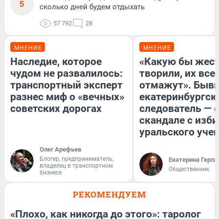
5
сколько дней будем отдыхать
57 792
28
МНЕНИЕ
МНЕНИЕ
Наследие, которое
«Какую бы жест
чудом не развалилось:
творили, их все
транспортный эксперт
отмажут». Быв
разнес миф о «вечных»
екатеринбургск
советских дорогах
следователь — 
скандале с изб
уральского уче
Олег Арефьев
Блогер, предприниматель,
Екатерина Герла
владелец в транспортном
Общественник
бизнесе
РЕКОМЕНДУЕМ
«Плохо, как никогда до этого»: таролог