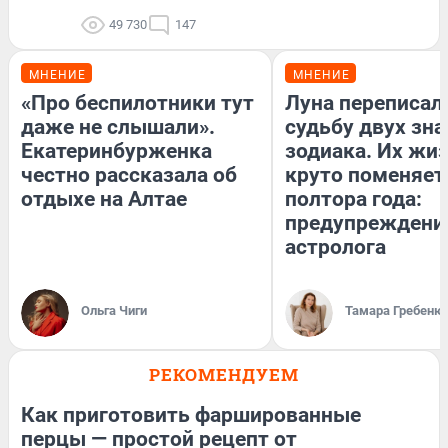
49 730
147
МНЕНИЕ
МНЕНИЕ
«Про беспилотники тут
Луна переписал
даже не слышали».
судьбу двух зна
Екатеринбурженка
зодиака. Их жи
честно рассказала об
круто поменяет
отдыхе на Алтае
полтора года:
предупреждени
астролога
Ольга Чиги
Тамара Гребеню
РЕКОМЕНДУЕМ
Как приготовить фаршированные
перцы — простой рецепт от