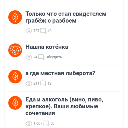
Только что стал свидетелем
грабёж с разбоем
787
40
Нашла котёнка
24
Обсудить
а где местная либерота?
211
12
Еда и алкоголь (вино, пиво,
крепкое). Ваши любимые
сочетания
1 607
50