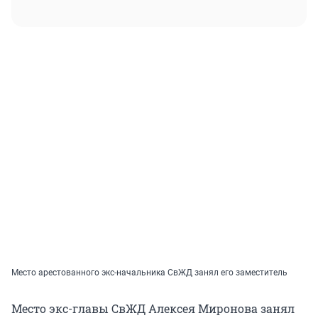
Место арестованного экс-начальника СвЖД занял его заместитель
Место экс-главы СвЖД Алексея Миронова занял