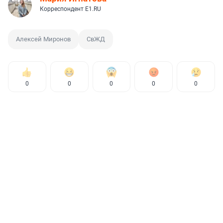
Корреспондент E1.RU
Алексей Миронов
СвЖД
0
0
0
0
0