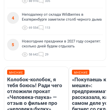
88 916
335
Неподалеку от склада Wildberries в
4
Екатеринбурге заметили столб черного дыма
69 554
113
Новогодние праздники в 2027 году сократят:
5
сколько дней будем отдыхать
58 642
29
МНЕНИЕ
МНЕНИЕ
Колобок-колобок, я
«Покупаешь ко
тебя боюсь! Ради чего
мешке»:
отложили прокат
предпринимат
«Человека-паука» —
рассказала, как
отзыв о фильме про
самом деле ус
«человека-булку»
бизнес со скл