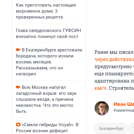
Как приготовить настоящее
мороженое дома: 3
проверенных рецепта
Глава свердловского ГУФСИН
внезапно покинул свой пост
В Екатеринбурге арестовали
Ранее мы писал
бородача, которого искали
через действую
восемь месяцев.
предусмотрено 
Рассказываем, что он
еще планируется
натворил
адаптирована п
Всю Москву напугал
км/ч
. Строител
загадочный взрыв: его звук
слышали везде, а причина
Иван Ш
неизвестна. Что это могло
Корреспонд
быть
«Смели гибриды Voyah». В
Екатеринбург
России возник дефицит