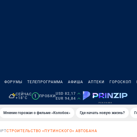
ФОРУМЫ
ТЕЛЕПРОГРАММА
АФИША
АПТЕКИ
ГОРОСКОП
USD 82,17
СЕЙЧАС
1
ПРОБКИ
+18°C
EUR 94,84
Мнение горожан о фильме «Колобок»
Где начать новую жизнь?
Г
ОРТ
СТРОИТЕЛЬСТВО «ПУТИНСКОГО» АВТОБАНА