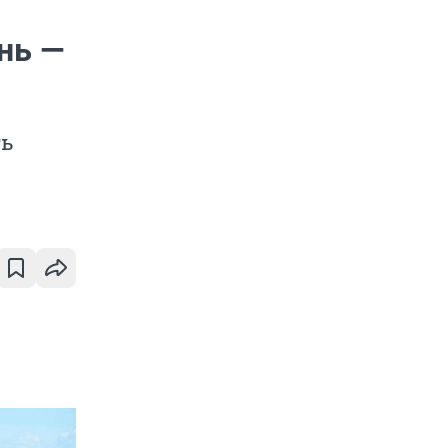
нь —
ть