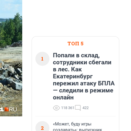
ТОП 5
Попали в склад,
1
сотрудники сбегали
в лес. Как
Екатеринбург
пережил атаку БПЛА
— следили в режиме
онлайн
118 361
422
«Может, буду игры
2
создавать»: выпускник