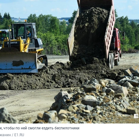
к, чтобы по ней смогли ездить беспилотники
жанин / Е1.RU