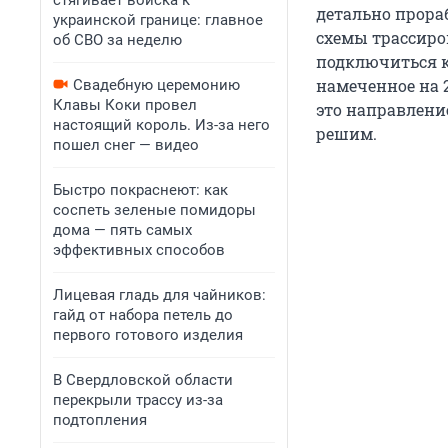
стягивает войска к
детально прора
украинской границе: главное
схемы трассиро
об СВО за неделю
подключиться к
намеченное на 2
Свадебную церемонию
Клавы Коки провел
это направление
настоящий король. Из-за него
решим.
пошел снег — видео
Быстро покраснеют: как
соспеть зеленые помидоры
дома — пять самых
эффективных способов
Лицевая гладь для чайников:
гайд от набора петель до
первого готового изделия
В Свердловской области
перекрыли трассу из-за
подтопления