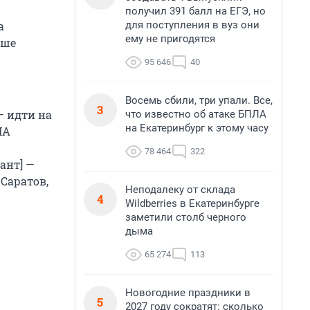
получил 391 балл на ЕГЭ, но
для поступления в вуз они
а
ему не пригодятся
ьше
95 646
40
Восемь сбили, три упали. Все,
3
— идти на
что известно об атаке БПЛА
на Екатеринбург к этому часу
ИА
78 464
322
ант] —
 Саратов,
Неподалеку от склада
4
Wildberries в Екатеринбурге
заметили столб черного
дыма
65 274
113
Новогодние праздники в
5
2027 году сократят: сколько