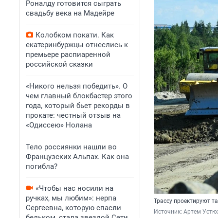
Роналду готовится сыграть
свадьбу века на Мадейре
Колобком покати. Как
екатеринбуржцы отнеслись к
премьере распиаренной
российской сказки
«Никого нельзя победить». О
чем главный блокбастер этого
года, который бьет рекорды в
прокате: честный отзыв на
«Одиссею» Нолана
Тело россиянки нашли во
Французских Альпах. Как она
погибла?
«Чтобы нас носили на
ручках, мы любим»: нерпа
Трассу проектируют та
Сергеевна, которую спасли
Источник: 
Артем Устю
бельком, стала звездой Сети.