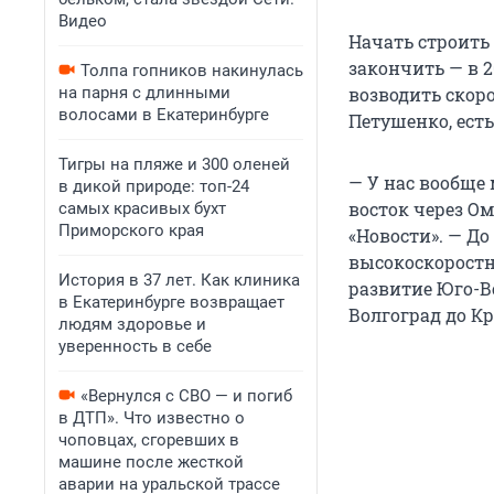
Видео
Начать строить 
закончить — в 2
Толпа гопников накинулась
на парня с длинными
возводить скор
волосами в Екатеринбурге
Петушенко, есть
Тигры на пляже и 300 оленей
— У нас вообще
в дикой природе: топ-24
восток через О
самых красивых бухт
Приморского края
«Новости». — Д
высокоскоростно
История в 37 лет. Как клиника
развитие Юго-Во
в Екатеринбурге возвращает
Волгоград до Кр
людям здоровье и
уверенность в себе
«Вернулся с СВО — и погиб
в ДТП». Что известно о
чоповцах, сгоревших в
машине после жесткой
аварии на уральской трассе