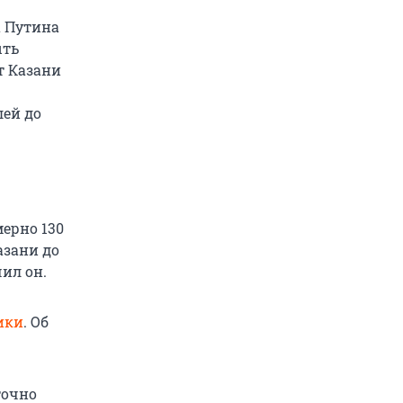
а Путина
ыть
т Казани
лей до
ерно 130
азани до
ил он.
ики
. Об
точно