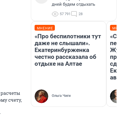
дней будем отдыхать
57 791
28
МНЕНИЕ
МНЕНИ
«Про беспилотники тут
«Стои
даже не слышали».
перен
Екатеринбурженка
Журна
честно рассказала об
прова
отдыхе на Алтае
сдвин
Екате
авгус
и расчеты
Ольга Чиги
му счету,
—