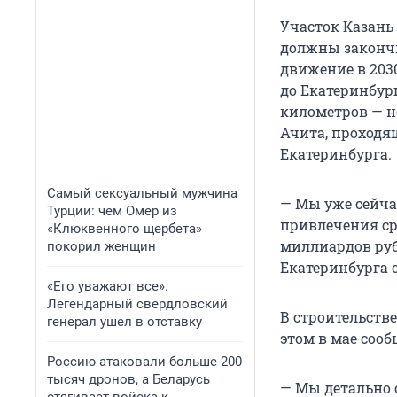
Участок Казань
должны закончи
движение в 2030
до Екатеринбург
километров — н
Ачита, проходя
Екатеринбурга.
Самый сексуальный мужчина
— Мы уже сейча
Турции: чем Омер из
привлечения ср
«Клюквенного щербета»
миллиардов руб
покорил женщин
Екатеринбурга 
«Его уважают все».
Легендарный свердловский
В строительств
генерал ушел в отставку
этом в мае соо
Россию атаковали больше 200
тысяч дронов, а Беларусь
— Мы детально 