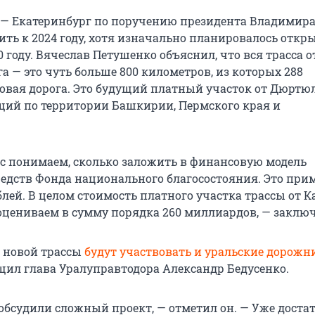
 — Екатеринбург по поручению президента Владимир
ть к 2024 году, хотя изначально планировалось откр
 году. Вячеслав Петушенко объяснил, что вся трасса о
а — это чуть больше 800 километров, из которых 288
овая дорога. Это будущий платный участок от Дюртю
щий по территории Башкирии, Пермского края и
с понимаем, сколько заложить в финансовую модель
едств Фонда национального благосостояния. Это прим
лей. В целом стоимость платного участка трассы от К
оцениваем в сумму порядка 260 миллиардов, — заключ
е новой трассы
будут участвовать и уральские дорожн
бщил глава Уралуправтодора Александр Бедусенко.
обсудили сложный проект, — отметил он. — Уже доста