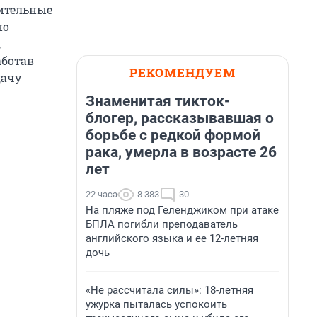
рительные
но
,
аботав
РЕКОМЕНДУЕМ
дачу
Знаменитая тикток-
блогер, рассказывавшая о
борьбе с редкой формой
рака, умерла в возрасте 26
лет
22 часа
8 383
30
На пляже под Геленджиком при атаке
БПЛА погибли преподаватель
английского языка и ее 12-летняя
дочь
«Не рассчитала силы»: 18-летняя
ужурка пыталась успокоить