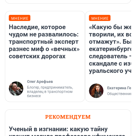
МНЕНИЕ
МНЕНИЕ
Наследие, которое
«Какую бы жес
чудом не развалилось:
творили, их все
транспортный эксперт
отмажут». Бы
разнес миф о «вечных»
екатеринбургс
советских дорогах
следователь — 
скандале с из
уральского уче
Олег Арефьев
Блогер, предприниматель,
Екатерина Герл
владелец в транспортном
Общественник
бизнесе
РЕКОМЕНДУЕМ
Ученый в изгнании: какую тайну