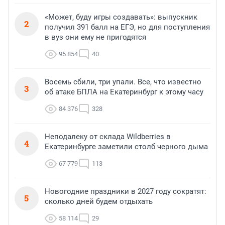
«Может, буду игры создавать»: выпускник
2
получил 391 балл на ЕГЭ, но для поступления
в вуз они ему не пригодятся
95 854
40
Восемь сбили, три упали. Все, что известно
3
об атаке БПЛА на Екатеринбург к этому часу
84 376
328
Неподалеку от склада Wildberries в
4
Екатеринбурге заметили столб черного дыма
67 779
113
Новогодние праздники в 2027 году сократят:
5
сколько дней будем отдыхать
58 114
29