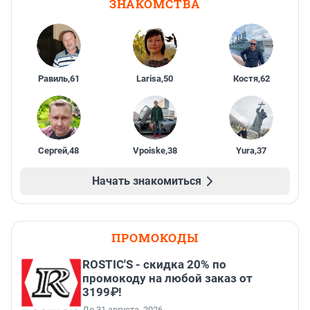
ЗНАКОМСТВА
Равиль
,
61
Larisa
,
50
Костя
,
62
Сергей
,
48
Vpoiske
,
38
Yura
,
37
Начать знакомиться
ПРОМОКОДЫ
ROSTIC'S - скидка 20% по
промокоду на любой заказ от
3199₽!
До 31 августа, 2026