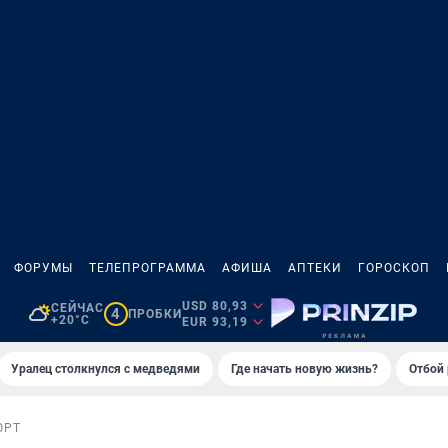
ФОРУМЫ
ТЕЛЕПРОГРАММА
АФИША
АПТЕКИ
ГОРОСКОП
USD 80,93
СЕЙЧАС
4
ПРОБКИ
+20°C
EUR 93,19
Уралец столкнулся с медведями
Где начать новую жизнь?
Отбой 
ОРТ