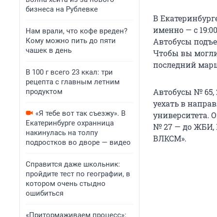
бизнеса на Рублевке
В Екатеринбурге
именно — с 19:0
Нам врали, что кофе вреден?
Кому можно пить до пяти
Автобусы подъеду
чашек в день
Чтобы вы могли
последний марш
В 100 г всего 23 ккал: три
рецепта с главным летним
Автобусы № 65, 
продуктом
уехать в напра
«Я тебе вот так съезжу». В
университета. О
Екатеринбурге охранница
№ 27 — до ЖБИ, 
накинулась на толпу
ВЛКСМ».
подростков во дворе — видео
Справится даже школьник:
пройдите тест по географии, в
котором очень стыдно
ошибиться
«Притормаживаем процесс»: