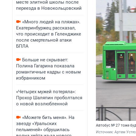
месте элитной школы после
переезда в Новокольцовский
«Много людей на пляжах».
Екатеринбуржец рассказал,
что происходит в Геленджике
после смертельной атаки
БПЛА
Больше не скрывает:
Полина Гагарина показала
романтичные кадры с новым
избранником
«Четырех мужей потеряла»:
Прохор Шаляпин проболтался
о новой возлюбленной
«Можете бить меня». На
звезду «Уральских
Автобус № 27 тоже бу
пельменей» обрушилась
Источник: 
Артем Устю
волна хейта из-за нового