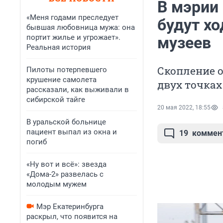
В мэрии 
«Меня годами преследует
будут хо
бывшая любовница мужа: она
портит жилье и угрожает».
музеев
Реальная история
Скопление о
Пилоты потерпевшего
крушение самолета
двух точках
рассказали, как выживали в
сибирской тайге
20 мая 2022, 18:55
В уральской больнице
пациент выпал из окна и
19
коммен
погиб
«Ну вот и всё»: звезда
«Дома-2» развелась с
молодым мужем
Мэр Екатеринбурга
раскрыл, что появится на