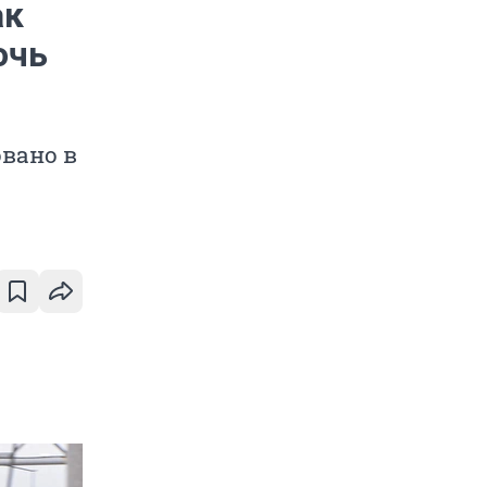
ак
очь
вано в