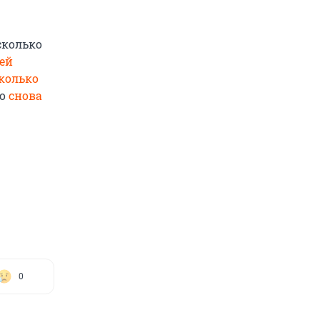
сколько
ей
колько
го
снова
0