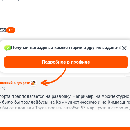
ИИ
19
Получай награды за комментарии и другие задания!
5:56
тупить в лужу? ) Я лучше дома "Ночь в музее" посмотрю на су
Подробнее в профиле
😁
вавший в декрете
0:46
орта предполагается на развозку. Например, на Архитектурной
 было бы троллейбусы на Коммунистическую и на Химмаш под
бы от площади Труда подать автобус 57 маршрута в сторону 