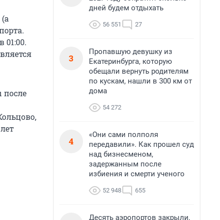
дней будем отдыхать
 (а
56 551
27
порта.
 01:00.
Пропавшую девушку из
авляется
3
Екатеринбурга, которую
обещали вернуть родителям
по кускам, нашли в 300 км от
дома
ы после
54 272
Кольцово,
 лет
«Они сами полполя
4
передавили». Как прошел суд
над бизнесменом,
задержанным после
избиения и смерти ученого
52 948
655
Десять аэропортов закрыли,