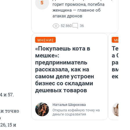
5
горит промзона, погибла
женщина — главное об
атаках дронов
52 860
36
МНЕНИЕ
МНЕНИ
«Покупаешь кота в
Тельц
мешке»:
а Ско
предприниматель
разве
рассказала, как на
вмеша
самом деле устроен
екате
бизнес со складами
дешевых товаров
 и 57.
Наталья Шорохова
аи точно
Открыла кофейную точку на
деньги соцразвития
о
6, 15 и