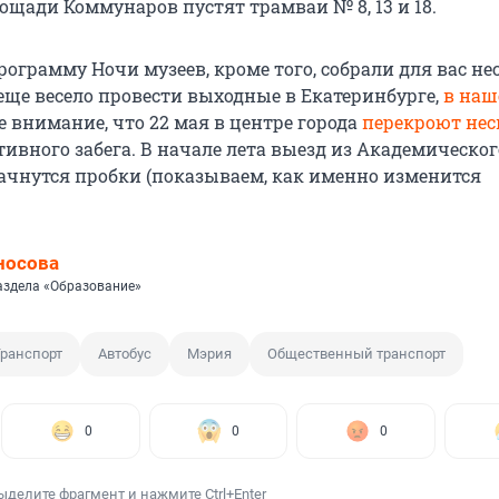
лощади Коммунаров пустят трамваи № 8, 13 и 18.
рограмму Ночи музеев, кроме того, собрали для вас не
 еще весело провести выходные в Екатеринбурге,
в наш
е внимание, что 22 мая в центре города
перекроют нес
тивного забега. В начале лета выезд из Академическо
ачнутся пробки (показываем, как именно изменится
носова
аздела «Образование»
ранспорт
Автобус
Мэрия
Общественный транспорт
0
0
0
ыделите фрагмент и нажмите Ctrl+Enter