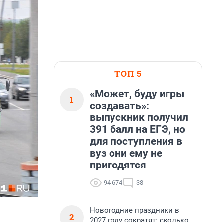
ТОП 5
«Может, буду игры
1
создавать»:
выпускник получил
391 балл на ЕГЭ, но
для поступления в
вуз они ему не
пригодятся
94 674
38
Новогодние праздники в
2
2027 году сократят: сколько