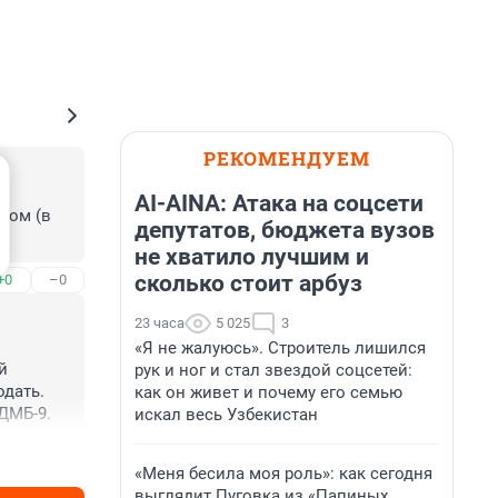
РЕКОМЕНДУЕМ
AI-AINA: Атака на соцсети
хом (в 
депутатов, бюджета вузов
не хватило лучшим и
сколько стоит арбуз
+0
–0
23 часа
5 025
3
«Я не жалуюсь». Строитель лишился
 
рук и ног и стал звездой соцсетей:
ать. 
как он живет и почему его семью
ДМБ-9.
искал весь Узбекистан
+0
–1
«Меня бесила моя роль»: как сегодня
выглядит Пуговка из «Папиных