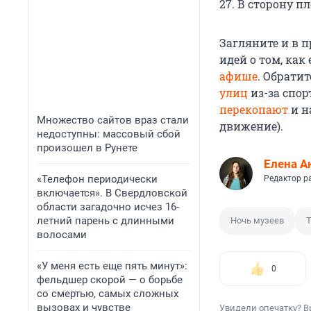
27. В сторону п
Загляните и в п
идей о том, как
афише
. Обратит
улиц
из-за спор
перекопают
и н
Множество сайтов враз стали
движение).
недоступны: массовый сбой
произошел в Рунете
Елена А
«Телефон периодически
Редактор р
включается». В Свердловской
области загадочно исчез 16-
летний парень с длинными
Ночь музеев
Т
волосами
«У меня есть еще пять минут»:
0
фельдшер скорой — о борьбе
со смертью, самых сложных
вызовах и чувстве
Увидели опечатку? В