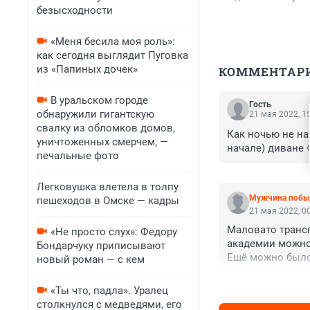
безысходности
«Меня бесила моя роль»:
как сегодня выглядит Пуговка
из «Папиных дочек»
КОММЕНТАР
В уральском городе
Гость
обнаружили гигантскую
21 мая 2022, 1
свалку из обломков домов,
Как ночью не нас
уничтоженных смерчем, —
начале) диване 
печальные фото
Легковушка влетела в толпу
Мужчина побы
пешеходов в Омске — кадры
21 мая 2022, 0
Маловато трансп
«Не просто слух»: Федору
академии можно
Бондарчуку приписывают
Ещё можно было 
новый роман — с кем
«Ты что, падла». Уралец
столкнулся с медведями, его